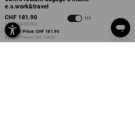
e.s.work&travel
CHF 181.90
TTC
+ frais d'expédition
à p. de 1 Pièce:
CHF 181.90
à p. de 3 Pièces:
CHF 164.90
Délai de livraison est d'env.
3 à 5 jours ouvrables
COULEUR
choisir
noir
Remise sur quantité
à p. de 1 Pièce
à p. de 3 Pièces
Économies:
Économies:
0
%/
Pièce
9
%/
Pièces