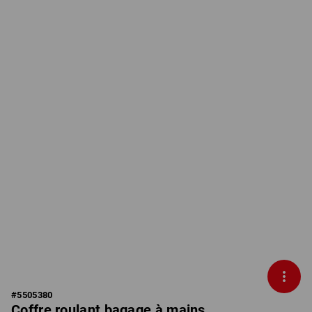
#
5505380
Coffre roulant bagage à mains