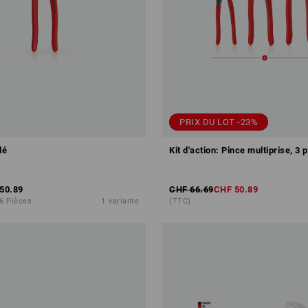
PRIX DU LOT -23%
lé
Kit d'action: Pince multiprise, 3 
50.89
CHF 66.69
CHF 50.89
 6 Pièces
1
variante
(TTC)