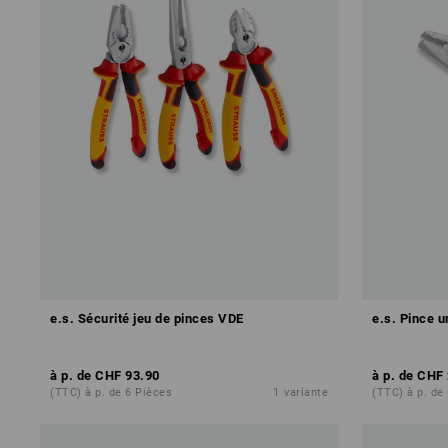
e.s. Sécurité jeu de pinces VDE
e.s. Pince u
à p. de
CHF 93.90
à p. de
CHF 
(TTC) à p. de 6 Pièces
1
variante
(TTC) à p. de