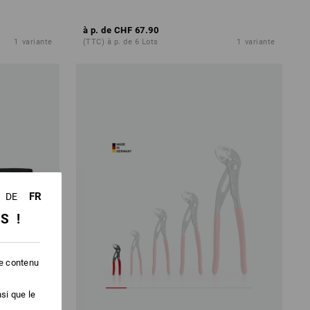
à p. de
CHF 67.90
1
variante
(TTC) à p. de 6 Lots
1
variante
FR
DE
SS !
le contenu
si que le