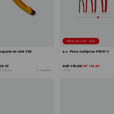
PRIX DU LOT -22%
coupante de côté VDE
e.s. Pince multiprise PROFI II
28.90
CHF 175.58
CHF 135.89
 6 Pièces
3
modèles
(TTC)