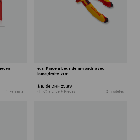
pièces
e.s. Pince à becs demi-ronds avec
lame,droite VDE
à p. de
CHF 25.89
1
variante
(TTC) à p. de 6 Pièces
2
modèles