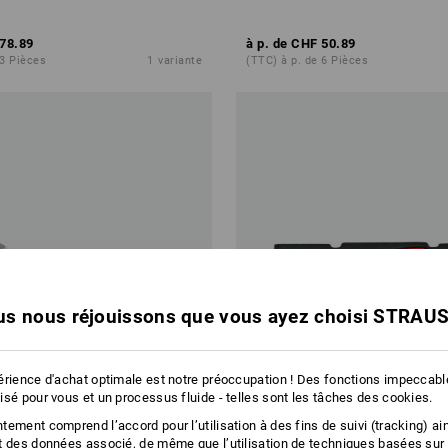
78.89
à p. de
CHF 50.89
 3 Pièces
1
variante
(TTC) à p. de 6 Pièces
s nous réjouissons que vous ayez choisi STRAU
érience d'achat optimale est notre préoccupation ! Des fonctions impeccab
isé pour vous et un processus fluide - telles sont les tâches des cookies.
ement comprend l’accord pour l’utilisation à des fins de suivi (tracking) ain
t des données associé, de même que l’utilisation de techniques basées sur