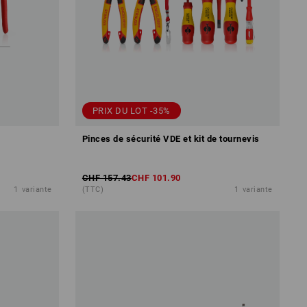
PRIX DU LOT -35%
Pinces de sécurité VDE et kit de tournevis
CHF 157.43
CHF 101.90
1
variante
(TTC)
1
variante