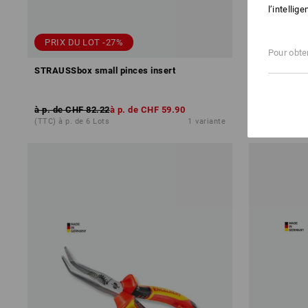
l’intellig
PRIX DU LOT -27%
Pour obten
STRAUSSbox small pinces insert
e.s. Pince 
performanc
à p. de
CHF 82.22
à p. de
CHF 59.90
à p. de
CHF 
(TTC) à p. de 6 Lots
1
variante
(TTC) à p. de