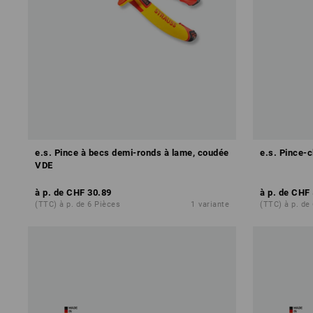
e.s. Pince à becs demi-ronds à lame, coudée
e.s. Pince-c
VDE
à p. de
CHF 30.89
à p. de
CHF 
(TTC) à p. de 6 Pièces
1
variante
(TTC) à p. de