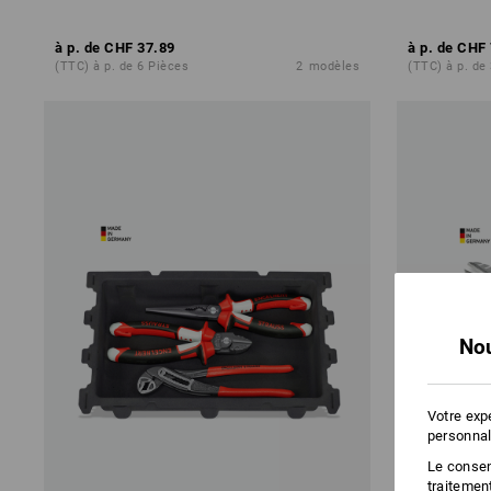
à p. de
CHF 37.89
à p. de
CHF 
(TTC) à p. de 6 Pièces
2
modèles
(TTC) à p. de
Nou
Votre exp
personnal
Le consent
traitemen