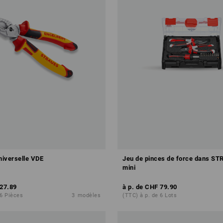
niverselle VDE
Jeu de pinces de force dans S
mini
27.89
à p. de
CHF 79.90
 6 Pièces
3
modèles
(TTC) à p. de 6 Lots