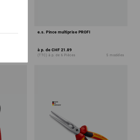
inces à
e.s. Pince multiprise PROFI
à p. de
CHF 21.89
1
variante
(TTC) à p. de 6 Pièces
5
modèles