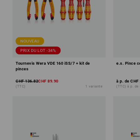
NOUVEAU
PRIX DU LOT -34%
Tournevis Wera VDE 160 iSS/7 + kit de
e.s. Pince 
pinces
CHF 136.82
CHF 89.90
à p. de
CHF 
(TTC)
1
variante
(TTC) à p. de