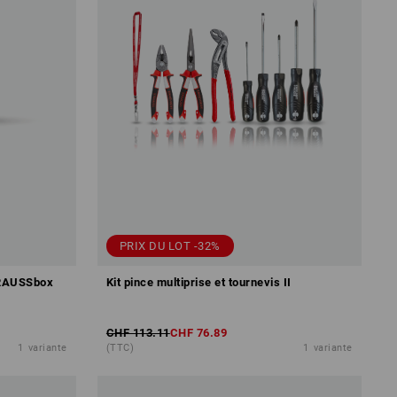
PRIX DU LOT -32%
TRAUSSbox
Kit pince multiprise et tournevis II
CHF 113.11
CHF 76.89
1
variante
(TTC)
1
variante