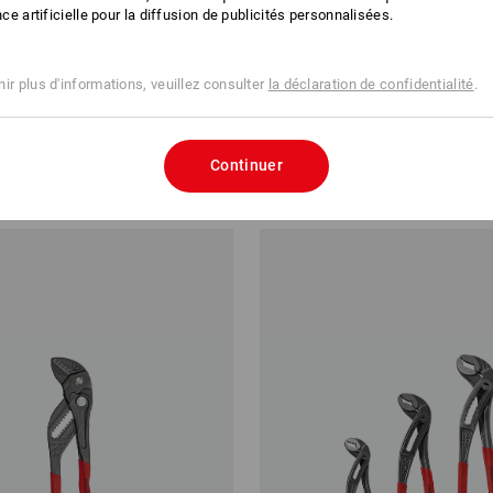
ence artificielle pour la diffusion de publicités personnalisées.
ir plus d'informations, veuillez consulter
la déclaration de confidentialité
.
coupante de côté haute
STRAUSSbox small Insert pour p
e VDE
sertir
Continuer
32.89
à p. de
CHF 30.89
 6 Pièces
4
modèles
(TTC) à p. de 6 Pièces