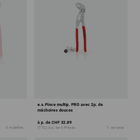
e.s.Pince multip. PRO avec 2p. de
mâchoires douces
à p. de
CHF 32.89
3
modèles
(TTC) à p. de 6 Pièces
1
variante