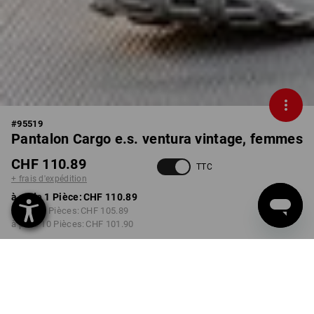
#
95519
Pantalon Cargo e.s. ventura vintage, femmes
CHF 110.89
TTC
+ frais d'expédition
à p. de 1 Pièce:
CHF 110.89
à p. de 3 Pièces:
CHF 105.89
à p. de 10 Pièces:
CHF 101.90
Délai de livraison est d'env.
3 à 5 jours ouvrables
COULEUR
TAILLE