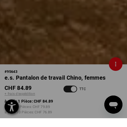
#
95643
e.s. Pantalon de travail Chino, femmes
CHF 84.89
TTC
+ frais d'expédition
à p. de 1 Pièce:
CHF 84.89
à p. de 3 Pièces:
CHF 79.89
à p. de 10 Pièces:
CHF 76.89
Délai de livraison est d'env.