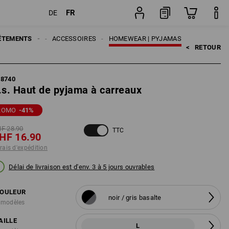
FR
DE
ition
Pièce
ÊTEMENTS
HOMMES
ACCESSOIRES
HOMEWEAR | PYJAMAS
<   
RETOUR
78740
.s. Haut de pyjama à carreaux
ROMO
-41
%
F 28.90
TTC
HF 16.90
frais d'expédition
Délai de livraison est d'env. 3 à 5 jours ouvrables
OULEUR
noir / gris basalte
 modèles
AILLE
L