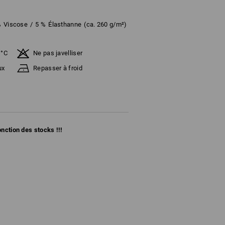
%
Viscose
/
5
%
Élasthanne
(ca. 260 g/m²)
 °C
Ne pas javelliser
ux
Repasser à froid
fonction des stocks !!!