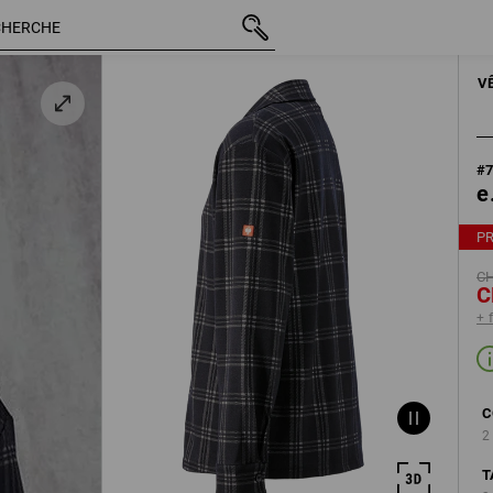
s
TTC
CHF 28.90
L
CHF 16.90
+ frais d'expéd
V
#
e
P
CH
C
+ 
C
2
T