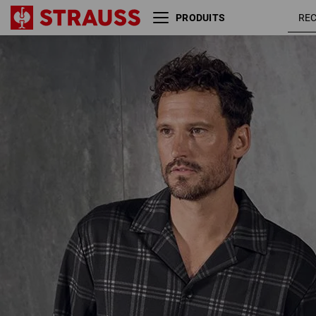
PRODUITS
e.s. Haut de pyjama à
noir / gri
carreaux
basalte