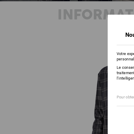
INFORMAT
Nou
Votre exp
personnal
Le consent
traitemen
l’intellig
Pour obten