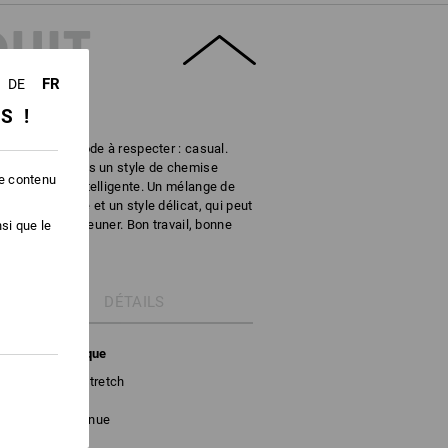
DUIT
FR
DE
SS !
un seul dresscode à respecter : casual.
confortable dans un style de chemise
le contenu
iculièrement intelligente. Un mélange de
pe confortable et un style délicat, qui peut
our le petit-déjeuner. Bon travail, bonne
si que le
DÉTAILS
arreaux classique
âce au jersey stretch
utonnière continue