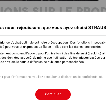
IONS SUR LE PRO
s nous réjouissons que vous ayez choisi STRAU
STRAUSS SLEEPWEAR
Pour un sommeil reposant, il n’y a qu’
Notre haut de pyjama à carreaux e.s. 
érience d'achat optimale est notre préoccupation ! Des fonctions impeccab
classique applique cela de façon part
isé pour vous et un processus fluide - telles sont les tâches des cookies.
tissu souple et élastique dans une cou
aussi parfaitement être porté à table p
ement comprend l’accord pour l’utilisation à des fins de suivi (tracking) ain
t des données associé, de même que l’utilisation de techniques basées sur
nuit !
ence artificielle pour la diffusion de publicités personnalisées.
DESCRIPTION
ir plus d'informations, veuillez consulter
la déclaration de confidentialité
.
Chemise de pyjama dans un style à c
Particulièrement confortable gr
Continuer
Agréable sur la peau
Coupe confortable avec une bo
Manches à boutons-pression