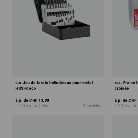
e.s.Jeu de forets hélicoïdaux pour métal
e.s. Fraise 
HSS-R eco
croisée
à p. de
CHF 13.90
à p. de
CHF 
(TTC) à p. de 6 Kits
3
modèles
(TTC) à p. de