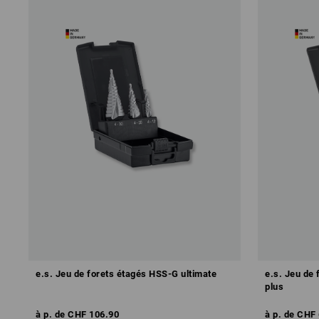
e.s. Jeu de forets étagés HSS-G ultimate
e.s. Jeu de 
plus
à p. de
CHF 106.90
à p. de
CHF 