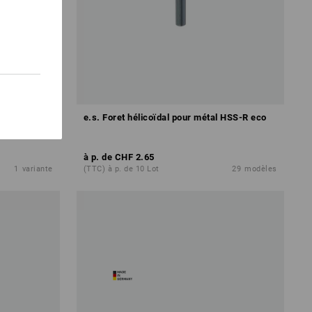
ic
e.s. Foret hélicoïdal pour métal HSS-R eco
à p. de
CHF 2.65
1
variante
(TTC) à p. de 10 Lot
29
modèles