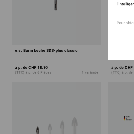
l’intellig
Pour obten
e.s. Burin bêche SDS-plus classic
e.s. Foret b
ultimate
à p. de
CHF 18.90
à p. de
CHF 
(TTC) à p. de 6 Pièces
1
variante
(TTC) à p. de