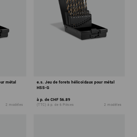
our métal
e.s. Jeu de forets hélicoïdaux pour métal
HSS-G
à p. de
CHF 56.89
2
modèles
(TTC) à p. de 6 Pièces
2
modèles