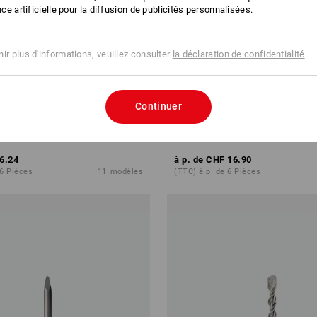
ence artificielle pour la diffusion de publicités personnalisées.
ir plus d'informations, veuillez consulter
la déclaration de confidentialité
.
Continuer
éton à 4 tranchants SDS-plus
e.s. Burin pointu SDS-max class
6.24
à p. de
CHF 16.90
 6 Pièces
11
modèles
(TTC) à p. de 6 Pièces