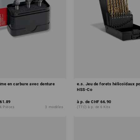
lime en carbure avec denture
e.s. Jeu de forets hélicoïdaux p
HSS-Co
61.89
à p. de
CHF 66.90
 6 Pièces
3
modèles
(TTC) à p. de 6 Kits