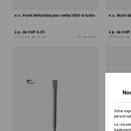
e.s. Foret hélicoïdal pour métal HSS-G turbo
e.s. Burin 
à p. de
CHF 4.35
à p. de
CHF 
(TTC) à p. de 10 Lot
29
modèles
(TTC) à p. de
Nou
Votre exp
personnal
Le consent
traitemen