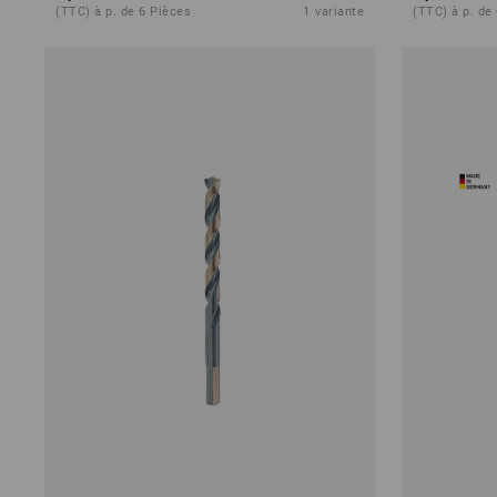
(TTC) à p. de 6 Pièces
1
variante
(TTC) à p. de