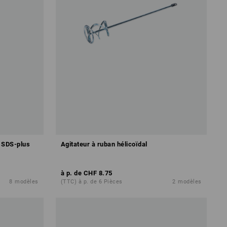
s SDS-plus
Agitateur à ruban hélicoïdal
à p. de
CHF 8.75
8
modèles
(TTC) à p. de 6 Pièces
2
modèles