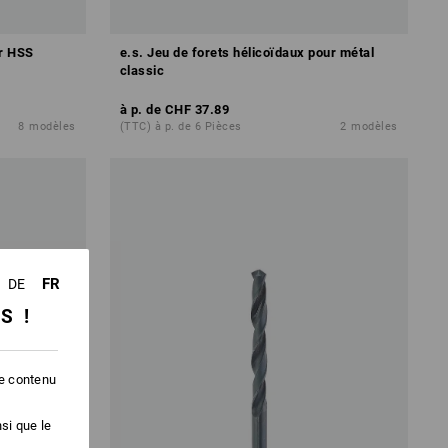
er HSS
e.s. Jeu de forets hélicoïdaux pour métal
classic
à p. de
CHF 37.89
8
modèles
(TTC) à p. de 6 Pièces
2
modèles
FR
DE
SS !
le contenu
si que le