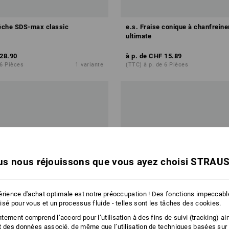
bêche SDS-max classic
e.s. Fraise conique à chanfrein
ultimate
28.90
à p. de
CHF 15.89
 6 Pièces
1
variante
(TTC) à p. de 6 Pièces
s nous réjouissons que vous ayez choisi STRAU
érience d'achat optimale est notre préoccupation ! Des fonctions impeccab
isé pour vous et un processus fluide - telles sont les tâches des cookies.
ement comprend l’accord pour l’utilisation à des fins de suivi (tracking) ain
t des données associé, de même que l’utilisation de techniques basées sur