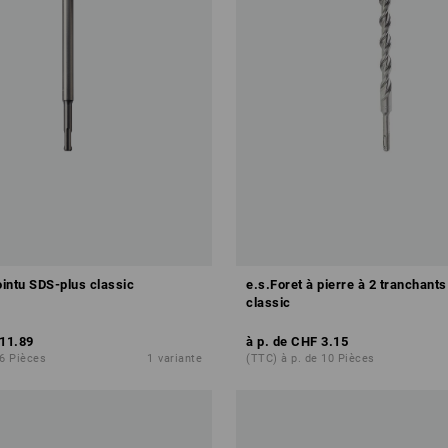
ointu SDS-plus classic
e.s.Foret à pierre à 2 tranchant
classic
11.89
à p. de
CHF 3.15
 6 Pièces
1
variante
(TTC) à p. de 10 Pièces