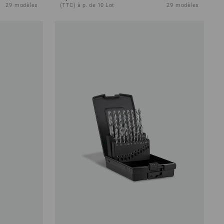
29
modèles
(TTC) à p. de 10 Lot
29
modèles