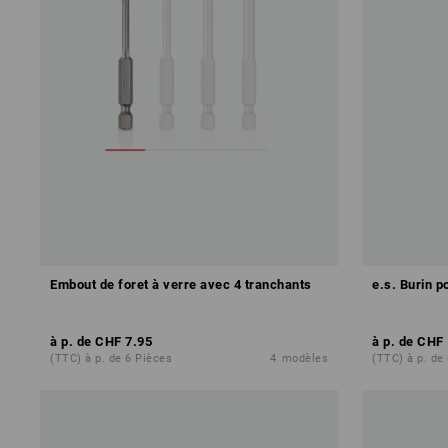
Embout de foret à verre avec 4 tranchants
e.s. Burin p
à p. de
CHF 7.95
à p. de
CHF 
(TTC) à p. de 6 Pièces
4
modèles
(TTC) à p. de