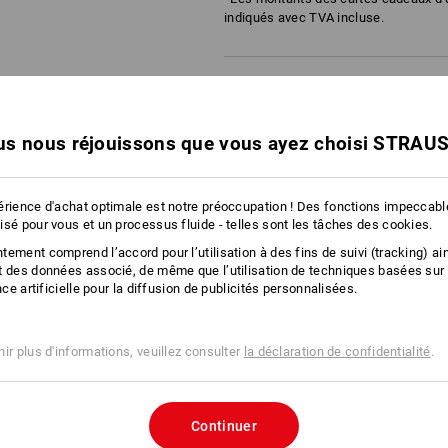
indiqués avec TVA incluse.
La livraison peut différer de la photog
s nous réjouissons que vous ayez choisi STRAU
érience d'achat optimale est notre préoccupation ! Des fonctions impeccab
NFORMATIONS
isé pour vous et un processus fluide - telles sont les tâches des cookies.
ement comprend l’accord pour l’utilisation à des fins de suivi (tracking) ain
t des données associé, de même que l’utilisation de techniques basées sur
ence artificielle pour la diffusion de publicités personnalisées.
ir plus d'informations, veuillez consulter
la déclaration de confidentialité
.
Continuer
Faire tout simplement plaisir av