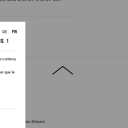
raphie!
FR
DE
SS !
le contenu
si que le
ec la carte cadeau Strauss.