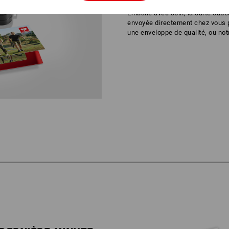
Emballé avec soin, la carte cade
envoyée directement chez vous pa
une enveloppe de qualité, ou not