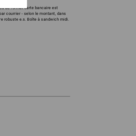
au au format carte bancaire est
r courrier - selon le montant, dans
re robuste e.s. Boîte à sandwich midi.