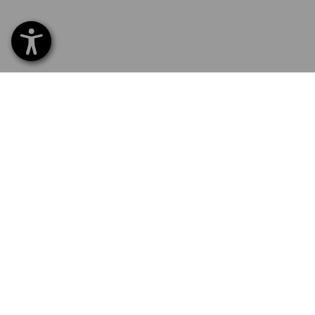
SERVICE 0800 800 336
SERVI
Home
Livrais
INSCRIPTION À LA NEWSLETTER
Echang
Règlem
LANGUE
Catalo
Service
FR
DE
E-Proc
Newslet