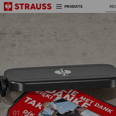
PRODUITS
Bon d'achat
50 CHF + e.s. Boîte à san
01
/
02