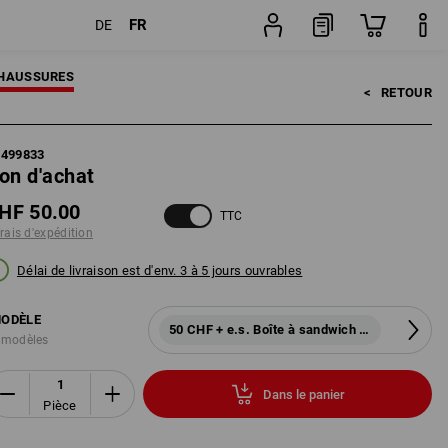
FR
DE
Pièce
HAUSSURES
<   
RETOUR
1499833
on d'achat
HF 50.00
TTC
frais d'expédition
Délai de livraison est d'env. 3 à 5 jours ouvrables
ODÈLE
50 CHF + e.s. Boîte à sandwich midi
 modèles
Dans le panier
Pièce