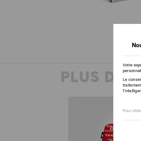
Nou
Votre exp
PLUS D'I
personnal
Le consent
traitemen
l’intellig
Pour obten