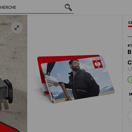
TTC
CHF 50.00
dwich midi
+ frais d'expédition
C
#
B
C
+ 
M
2