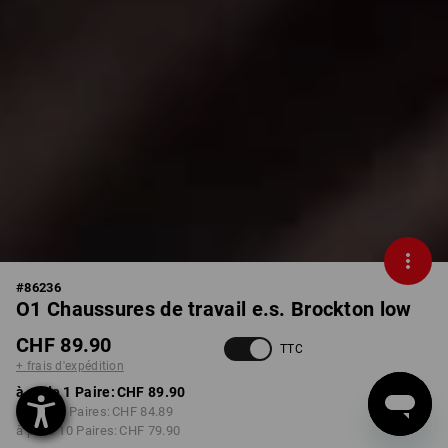
#
86236
O1 Chaussures de travail e.s. Brockton low
CHF 89.90
TTC
+ frais d'expédition
à p. de 1 Paire:
CHF 89.90
à p. de 3 Paires:
CHF 84.89
à p. de 10 Paires:
CHF 79.90