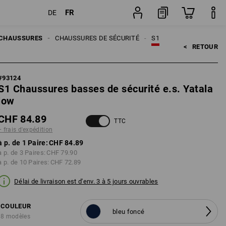
FR
DE
tion
Paire
CHAUSSURES
CHAUSSURES DE SÉCURITÉ
S1
<   
RETOUR
#
93124
S1 Chaussures basses de sécurité e.s. Yatala
low
CHF 84.89
TTC
+ frais d'expédition
à p. de 1 Paire:
CHF 84.89
à p. de 3 Paires:
CHF 79.90
à p. de 10 Paires:
CHF 72.89
Délai de livraison est d'env. 3 à 5 jours ouvrables
COULEUR
bleu foncé
8 modèles