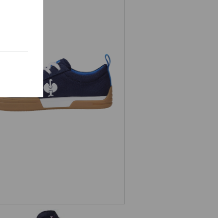
Chaussures basses de sécurité e.s.
Yatala low