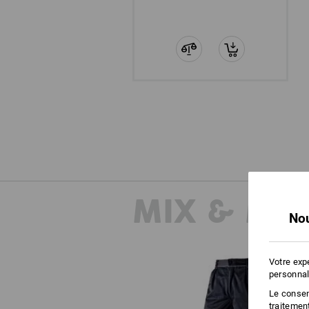
MIX & MA
Nou
Votre exp
personnal
Le consent
traitemen