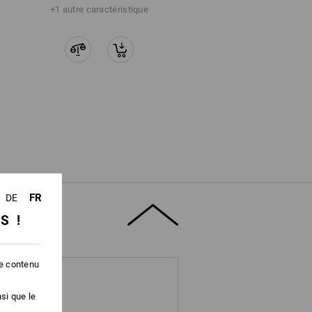
+1 autre caractéristique
FR
DE
SS !
le contenu
si que le