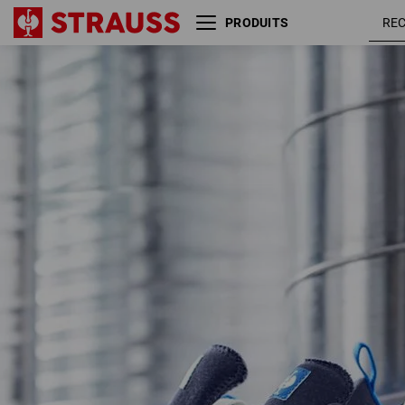
PRODUITS
S1 Chaussures basses de
bleu
sécurité e.s. Yatala low
foncé