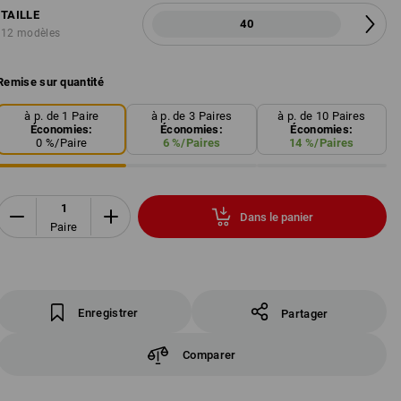
TAILLE
40
12 modèles
Remise sur quantité
à p. de 1 Paire
à p. de 3 Paires
à p. de 10 Paires
Économies:
Économies:
Économies:
0
%/
Paire
6
%/
Paires
14
%/
Paires
Dans le panier
Paire
Enregistrer
Partager
Comparer