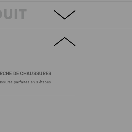
DUIT
SÉCURITÉ
briquée en toile robuste et respirante, la
décontracté à une sécurité à toute épreuve.
rapante et antistatique, résistante aux
 protection S1 complète. Outre la toile, la
rrage confortable assure un confort
RCHE DE CHAUSSURES
 ne passe pas inaperçu, même dans la
ssures parfaites en 3 étapes
DÉTAILS
S1 avec embout en acier
sportives dans un style rétro décontracté