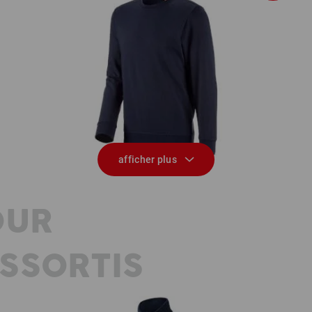
tige
Sweatshirt e.s.industry
afficher plus
OUR
SSORTIS