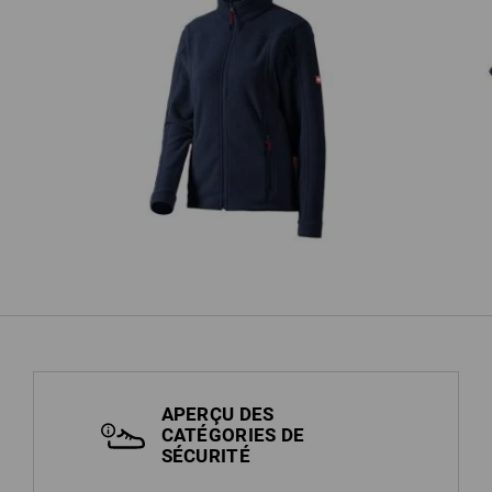
tion
Veste en laine polaire e.s.classic,
femmes
APERÇU DES
CATÉGORIES DE
SÉCURITÉ