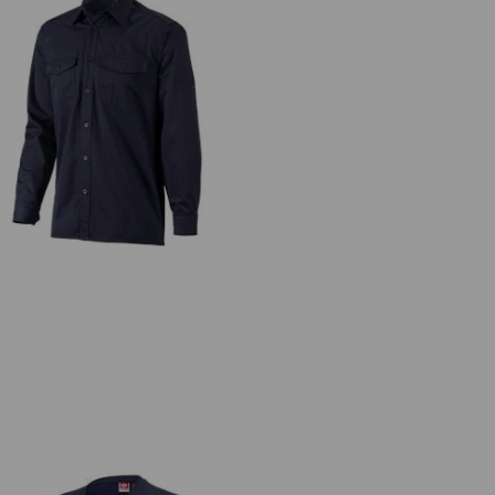
Chemise de travail e.s.classic, à
manches longues