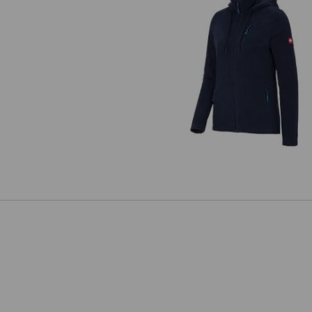
Veste capuche laine polaire e.s.mo
2020,femmes