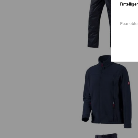
l’intellig
Pantalon à taille élastique e.s.cla
Pour obten
Veste en laine polaire e.s.classi