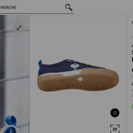
TTC
CHF 84.89
40
+ frais d'expédi