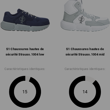
Équipement sans cuir
Languette et tige agréablemen
Doublure intérieure en maille r
en microfibres
Semelle intérieure entière et a
Semelle en caoutchouc/phylon 
antistatique, résistante aux ca
jusqu'à env. 150 °C
Poids : env.
495
grammes en taille
4
S1 Chaussures hautes de
S1 Chaussures hautes de
sécurité Strauss.​1004 low
sécurité Strauss.​1004 mid
Cliquez sur le bouton "Fiche technique
Caractéristiques identiques:
Caractéristiques identiques:
Fiche technique
15
14