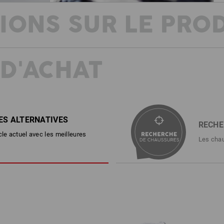
IONS SUR LE PRO
 D'ACHAT
PASSEZ L'ÉTÉ AU FRAIS EN TOUTE 
Cette chaussure a tout pour plaire ! Fa
e.s. Yatala low allie un style estival 
Protection des orteils, semelle antidé
carburants : cette chaussure offre une
doublure en maille aérée avec rembou
ES ALTERNATIVES
optimal.
RECHE
cle actuel avec les meilleures
Le tout dans un look décontracté qui
Les chau
version camouflage.
DESCRIPTION
EN ISO 20345:2022 + A1:2024 
Chaussures hautes de sécurité 
Dessus et languette en toile