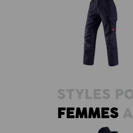
Pantalon à taille élastique e.s.pres
STYLES P
FEMMES
A