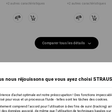
+2 autres caractéristiques
+2 autres caractéristiques
Comparer tous les détails
TCH
s nous réjouissons que vous ayez choisi STRAU
érience d'achat optimale est notre préoccupation ! Des fonctions impeccab
isé pour vous et un processus fluide - telles sont les tâches des cookies.
ement comprend l’accord pour l’utilisation à des fins de suivi (tracking) ain
t des données associé, de même que l’utilisation de techniques basées sur