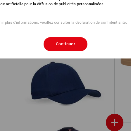
ence artificielle pour la diffusion de publicités personnalisées.
ssic
T-Shirt e.s.industry
ir plus d'informations, veuillez consulter
la déclaration de confidentialité
.
Continuer
S1 
c
Casquette e.s.classic
+