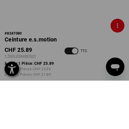
#
8247080
Ceinture e.s.motion
CHF 25.89
TTC
+ frais d'expédition
à p. de 1 Pièce:
CHF 25.89
à p. de 3 Pièces:
CHF 23.89
à p. de 6 Pièces:
CHF 21.89
Délai de livraison est d'env.
3 à 5 jours ouvrables
COULEUR
TAILLE
80/95cm
choisir
choisir
noir