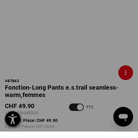
#
87843
Fonction-Long Pants e.s.trail seamless-
warm,femmes
CHF 49.90
TTC
+ frais d'expédition
à p. de 1 Pièce:
CHF 49.90
à p. de 3 Pièces:
CHF 45.90
Délai de livraison est d'env.