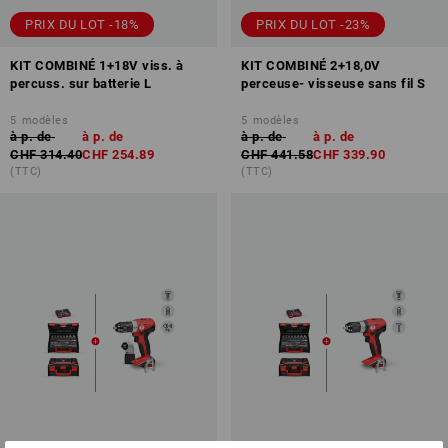
PRIX DU LOT -18%
PRIX DU LOT -23%
KIT COMBINÉ 1+18V viss. à
KIT COMBINÉ 2+18,0V
percuss. sur batterie L
perceuse- visseuse sans fil S
5
modèles
5
modèles
à p. de
à p. de
à p. de
à p. de
CHF 314.40
CHF 254.89
CHF 441.58
CHF 339.90
(TTC)
(TTC)