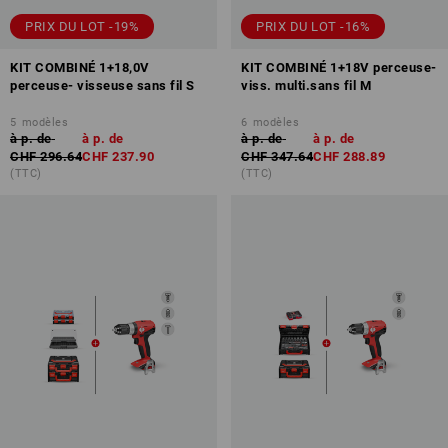
PRIX DU LOT -19%
PRIX DU LOT -16%
KIT COMBINÉ 1+18,0V
KIT COMBINÉ 1+18V perceuse-
perceuse- visseuse sans fil S
viss. multi.sans fil M
5
modèles
6
modèles
à p. de
à p. de
à p. de
à p. de
CHF 296.64
CHF 237.90
CHF 347.64
CHF 288.89
(TTC)
(TTC)