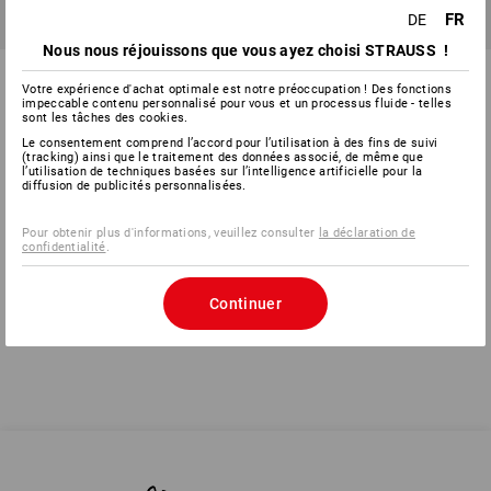
FR
DE
PRIX DU LOT -20%
PRIX DU LOT -22%
Nous nous réjouissons que vous ayez choisi STRAUSS !
KIT COMBINÉ
KIT COMBINÉ 2+18V viss. à
2+18,0Vperceuse-viss.
percuss. sur batterie L
Votre expérience d'achat optimale est notre préoccupation ! Des fonctions
impeccable contenu personnalisé pour vous et un processus fluide - telles
multi.sans fil M
sont les tâches des cookies.
Le consentement comprend l’accord pour l’utilisation à des fins de suivi
6
modèles
5
modèles
(tracking) ainsi que le traitement des données associé, de même que
à p. de
à p. de
à p. de
à p. de
l’utilisation de techniques basées sur l’intelligence artificielle pour la
CHF 492.58
CHF 390.89
CHF 459.34
CHF 356.89
diffusion de publicités personnalisées.
(TTC)
(TTC)
Pour obtenir plus d'informations, veuillez consulter
la déclaration de
confidentialité
.
Vous avez déjà consulté 6 articles sur un total de 6 articles.
Continuer