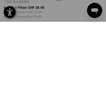
+ frais d'expédition
à p. de 1 Pièce:
CHF 28.90
à p. de 2 Pièces:
CHF 27.90
à p. de 6 Pièces:
CHF 25.90
Délai de livraison est d'env.
3 à 5 jours ouvrables
COULEUR
rouge / noir
Remise sur quantité
à p. de 1 Pièce
à p. de 2 Pièces
à p. de 6 Pièces
Économies:
Économies:
Économies:
0
%/
Pièce
3
%/
Pièces
10
%/
Pièces