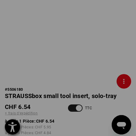
#
5506180
STRAUSSbox small tool insert, solo-tray
CHF 6.54
TTC
+ frais d'expédition
à p. de 1 Pièce:
CHF 6.54
à p. de 2 Pièces:
CHF 5.95
à p. de 6 Pièces:
CHF 4.84