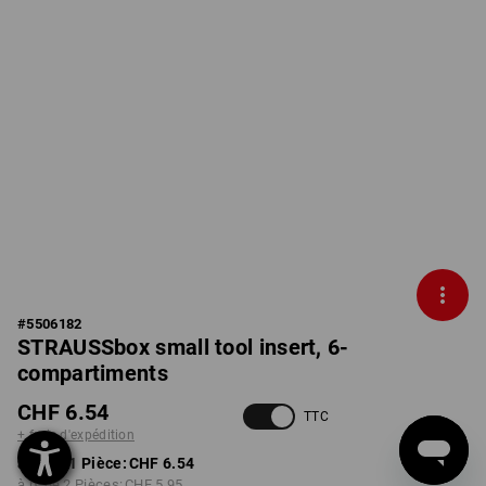
#
5506182
STRAUSSbox small tool insert, 6-
compartiments
CHF 6.54
TTC
+ frais d'expédition
à p. de 1 Pièce:
CHF 6.54
à p. de 2 Pièces:
CHF 5.95