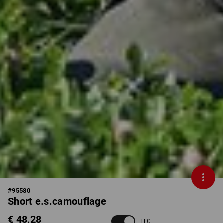
#
95580
Short e.s.camouflage
€ 48,28
TTC