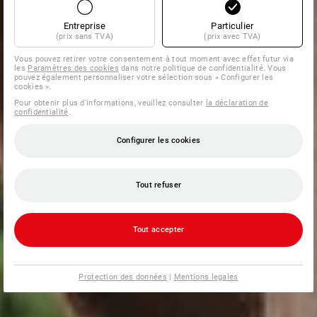
Entreprise
Particulier
(prix sans TVA)
(prix avec TVA)
Vous pouvez retirer votre consentement à tout moment avec effet futur via
les
Paramètres des cookies
dans notre politique de confidentialité. Vous
pouvez également personnaliser votre sélection sous « Configurer les
cookies ».
Pour obtenir plus d'informations, veuillez consulter
la déclaration de
confidentialité
.
Configurer les cookies
Tout refuser
Tout accepter
Protection des données
|
Mentions legales