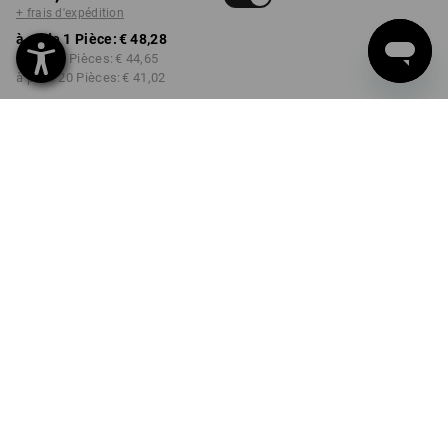
+ frais d'expédition
à p. de 1 Pièce:
€ 48,28
à p. de 5 Pièces:
€ 44,65
à p. de 20 Pièces:
€ 41,02
Délai de livraison est d'env.
3 à 5 jours ouvrables
COULEUR
TAILLE
46
choisir
camouflage gris pierre
Remise sur quantité
à p. de 1 Pièce
à p. de 5 Pièces
à p. de 20 Pièces
Économies:
Économies:
Économies:
0
%/
Pièce
8
%/
Pièces
15
%/
Pièces