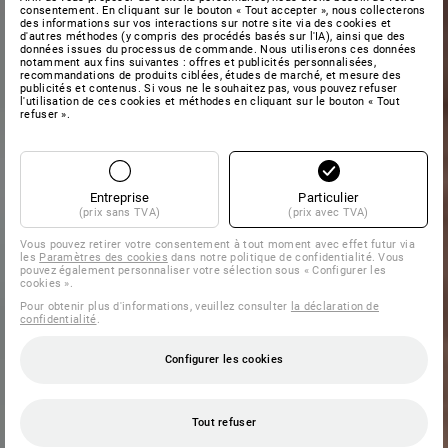
consentement. En cliquant sur le bouton « Tout accepter », nous collecterons
des informations sur vos interactions sur notre site via des cookies et
d'autres méthodes (y compris des procédés basés sur l'IA), ainsi que des
données issues du processus de commande. Nous utiliserons ces données
notamment aux fins suivantes : offres et publicités personnalisées,
recommandations de produits ciblées, études de marché, et mesure des
publicités et contenus. Si vous ne le souhaitez pas, vous pouvez refuser
l'utilisation de ces cookies et méthodes en cliquant sur le bouton « Tout
refuser ».
Entreprise
Particulier
(prix sans TVA)
(prix avec TVA)
Vous pouvez retirer votre consentement à tout moment avec effet futur via
les
Paramètres des cookies
dans notre politique de confidentialité. Vous
pouvez également personnaliser votre sélection sous « Configurer les
cookies ».
Pour obtenir plus d'informations, veuillez consulter
la déclaration de
confidentialité
.
Configurer les cookies
Tout refuser