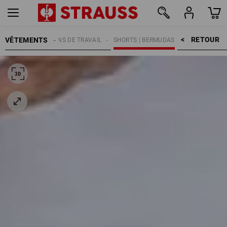
RETOUR    >
VÊTEMENTS
MMES
PANTALONS DE TRAVAIL
SHORTS | BERMUDAS