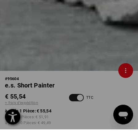
#
95604
e.s. Short Painter
€ 55,54
TTC
+ frais d'expédition
à p. de 1 Pièce:
€ 55,54
à p. de 3 Pièces:
€ 51,91
à p. de 10 Pièces:
€ 49,49
Délai de livraison est d'env.