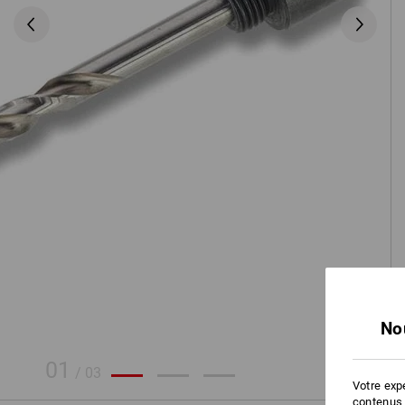
No
01
/
03
Votre expé
contenus 