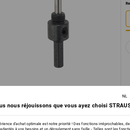
Re
NL
us nous réjouissons que vous ayez choisi STRAUS
rience d'achat optimale est notre priorité ! Des fonctions irréprochables, d
adaptés à vos besoins et un déroulement sans faille - Telles sont les fonct