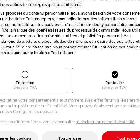
t des autres technologies que nous utilisons.
IONS SUR LE PRO
ous proposer du contenu personnalisé, nous avons besoin de votre consent
sur le bouton « Tout accepter », nous collecterons des informations sur vos
ons sur notre site via des cookies et d'autres méthodes (y compris des proc
 l'IA), ainsi que des données issues du processus de commande. Nous util
es notamment aux fins suivantes : offres et publicités personnalisées,
DES
ations de produits ciblées, études de marché, et mesure des publicités et
 Si vous ne le souhaitez pas, vous pouvez refuser l'utilisation de ces cookie
en cliquant sur le bouton « Tout refuser ».
Embout adaptateur pour e.s. Scies tré
Type : 8,5 mm
Tailles : 16 - 29 mm
Made in Germany.
Entreprise
Particulier
(prix sans TVA)
(prix avec TVA)
ez retirer votre consentement à tout moment avec effet futur via les
Paramè
ans notre politique de confidentialité. Vous pouvez également personnaliser
 sous « Configurer les cookies ».
ir plus d'informations, veuillez consulter
la déclaration de confidentialité
.
gurer les cookies
Tout refuser
Tout accept