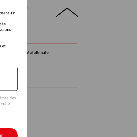
DUIT
ement. En
édés
iserons
CRIPTION
s et
pans HSS bi métal ultimate.
tres des
 votre
er