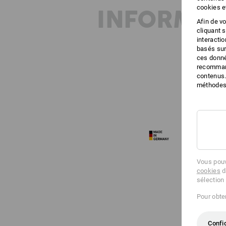
cookies e
INFORMAT
Afin de v
cliquant 
interacti
basés sur
ces donné
recommand
contenus.
méthodes 
Vous pouv
cookies
d
sélection
Pour obten
Confi