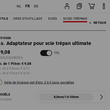
FR
NL
DE
Pièce
UTILS
ACCESSOIRES D'OUTILLAGE
SCIES
SCIES-TRÉPANS
<   
RETOUR
5515656
.s. Adaptateur pour scie trépan ultimate
 9,08
TTC
frais d'expédition
p. de 1 Pièce:
€ 9,08
p. de 3 Pièces:
€ 8,71
p. de 6 Pièces:
€ 8,35
Délai de livraison est d'env. 3 à 5 jours ouvrables
ODÈLE
8,5mm/14-30mm
 modèles