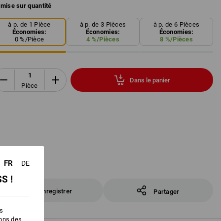
mise sur quantité
à p. de 1 Pièce
à p. de 3 Pièces
à p. de 6 Pièces
Économies:
Économies:
Économies:
0
%/
Pièce
4
%/
Pièces
8
%/
Pièces
Dans le panier
Pièce
FR
DE
S !
Enregistrer
Partager
es
ions des