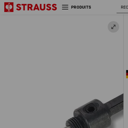
PRODUITS
e.s. Adaptateur pour scie
trépan ultimate