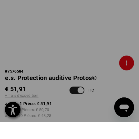
#
7576584
e.s. Protection auditive Protos®
€ 51,91
TTC
+ frais d'expédition
à p. de 1 Pièce:
€ 51,91
à p. de 3 Pièces:
€ 50,70
à p. de 10 Pièces:
€ 48,28
Délai de livraison est d'env.
3 à 5 jours ouvrables