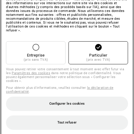
des informations sur vos interactions sur notre site via des cookies et
d'autres méthodes (y compris des procédés basés sur l'IA), ainsi que des
données issues du processus de commande. Nous utiliserons ces données
notamment aux fins suivantes : offres et publicités personnalisées,
recommandations de produits ciblées, études de marché, et mesure des
publicités et contenus. Si vous ne le souhaitez pas, vous pouvez refuser
l'utilisation de ces cookies et méthodes en cliquant sur le bouton « Tout
refuser ».
Entreprise
Particulier
(prix sans TVA)
(prix avec TVA)
Vous pouvez retirer votre consentement à tout moment avec effet futur via
les
Paramètres des cookies
dans notre politique de confidentialité. Vous
pouvez également personnaliser votre sélection sous « Configurer les
cookies ».
Pour obtenir plus d'informations, veuillez consulter
la déclaration de
confidentialité
.
Configurer les cookies
Tout refuser