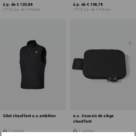
à p. de
€ 120,88
à p. de
€ 108,78
(TTC) à p. de 3 Pièces
(TTC) à p. de 3 Pièces
Gilet chauffant e.s.ambition
e.s. Coussin de siège
chauffant
1
couleur
1
couleur