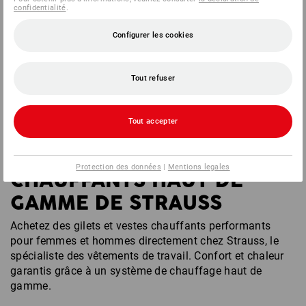
(TTC) à p. de 3 Pièces
(TTC) à p. de 3 Pièces
confidentialité
.
Configurer les cookies
Vous avez déjà consulté 8 articles sur un total de 8 articles.
Tout refuser
Tout accepter
VESTES ET GILETS
Protection des données
|
Mentions legales
CHAUFFANTS HAUT DE
GAMME DE STRAUSS
Achetez des gilets et vestes chauffants performants
pour femmes et hommes directement chez Strauss, le
spécialiste des vêtements de travail. Confort et chaleur
garantis grâce à un système de chauffage haut de
gamme.