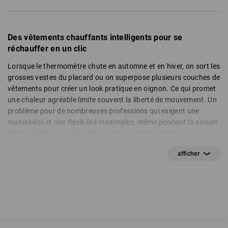
Des vêtements chauffants intelligents pour se
réchauffer en un clic
Lorsque le thermomètre chute en automne et en hiver, on sort les
grosses vestes du placard ou on superpose plusieurs couches de
vêtements pour créer un look pratique en oignon. Ce qui promet
une chaleur agréable limite souvent la liberté de mouvement. Un
problème pour de nombreuses professions qui exigent une
maniabilité et une flexibilité maximales, même pendant la saison
froide. Qu'il s'agisse d'un chantier hivernal en extérieur, de gros
oeuvre à froid ou d'un entrepôt exposé aux courants d'air : un
froid excessif associé à des vêtements inadaptés entraîne
rapidement des tensions musculaires et augmente le risque de
maladie.
Les gilets et vestes chauffants de Strauss sont la solution idéale,
car ils procurent une chaleur agréable sans restreindre la
mobilité. Tous les modèles sont équipés d'un système électrique