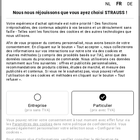
à p. de
€ 108,78
à p. de
€ 39,81
FR
NL
DE
(TTC) à p. de 3 Pièces
(TTC) à p. de 10 Pièces
Nous nous réjouissons que vous ayez choisi STRAUSS !
Votre expérience d'achat optimale est notre priorité ! Des fonctions
irréprochables, des contenus adaptés à vos besoins et un déroulement sans
faille - Telles sont les fonctions des cookies et des autres technologies que
nous utilisons.
Afin de vous proposer du contenu personnalisé, nous avons besoin de votre
consentement. En cliquant sur le bouton « Tout accepter », nous collecterons
des informations sur vos interactions sur notre site via des cookies et
d'autres méthodes (y compris des procédés basés sur l'IA), ainsi que des
données issues du processus de commande. Nous utiliserons ces données
notamment aux fins suivantes : offres et publicités personnalisées,
recommandations de produits ciblées, études de marché, et mesure des
publicités et contenus. Si vous ne le souhaitez pas, vous pouvez refuser
l'utilisation de ces cookies et méthodes en cliquant sur le bouton « Tout
refuser ».
NOUVEAU
Entreprise
Particulier
(prix sans TVA)
(prix avec TVA)
Veste chauffante 3 en 1
Powerbank PD 10 000 mAh
Vous pouvez retirer votre consentement à tout moment avec effet futur via
e.s.concrete
les
Paramètres des cookies
dans notre politique de confidentialité. Vous
pouvez également personnaliser votre sélection sous « Configurer les
1
couleur
1
variante
cookies ».
à p. de
€ 28,92
à p. de
€ 181,38
Pour obtenir plus d'informations, veuillez consulter
la déclaration de