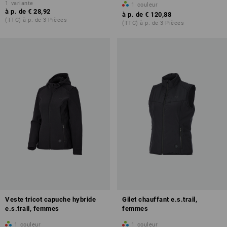
1
variante
1
couleur
à p. de
€ 28,92
à p. de
€ 120,88
(TTC) à p. de 3 Pièces
(TTC) à p. de 3 Pièces
Veste tricot capuche hybride
Gilet chauffant e.s.trail,
e.s.trail, femmes
femmes
1
couleur
1
couleur