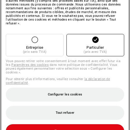
d'autres méthodes (y compris des procédés basés sur l'IA), ainsi que des
données issues du processus de commande. Nous utiliserons ces données
notamment aux fins suivantes : offres et publicités personnalisées,
recommandations de produits ciblées, études de marché, et mesure des
publicités et contenus. Si vous ne le souhaitez pas, vous pouvez refuser
l'utilisation de ces cookies et méthodes en cliquant sur le bouton « Tout
refuser ».
Entreprise
Particulier
(prix sans TVA)
(prix avec TVA)
Vous pouvez retirer votre consentement à tout moment avec effet futur via
les
Paramètres des cookies
dans notre politique de confidentialité. Vous
pouvez également personnaliser votre sélection sous « Configurer les
cookies ».
Pour obtenir plus d'informations, veuillez consulter
la déclaration de
confidentialité
.
Configurer les cookies
Tout refuser