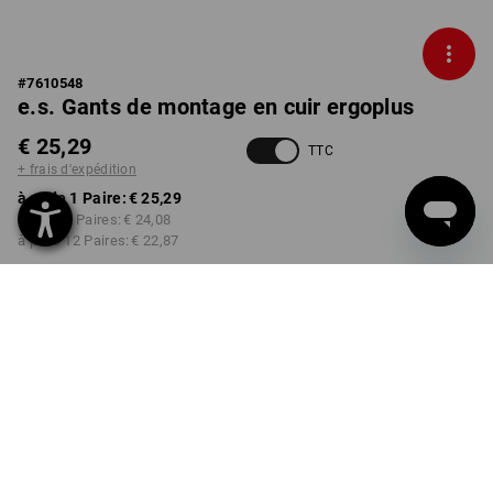
#
7610548
e.s. Gants de montage en cuir ergoplus
€ 25,29
TTC
+ frais d'expédition
à p. de 1 Paire:
€ 25,29
à p. de 3 Paires:
€ 24,08
à p. de 12 Paires:
€ 22,87
Délai de livraison est d'env.
3 à 5 jours ouvrables
TAILLE
8
choisir
Remise sur quantité