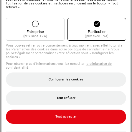
l'utilisation de ces cookies et méthodes en cliquant sur le bouton « Tout
refuser ».
Entreprise
Particulier
(prix sans TVA)
(prix avec TVA)
Vous pouvez retirer votre consentement à tout moment avec effet futur via
les
Paramètres des cookies
dans notre politique de confidentialité. Vous
pouvez également personnaliser votre sélection sous « Configurer les
cookies ».
Pour obtenir plus d'informations, veuillez consulter
la déclaration de
confidentialité
.
Configurer les cookies
Tout refuser
Tout accepter