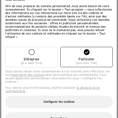
Afin de vous proposer du contenu personnalisé, nous avons besoin de votre
consentement. En cliquant sur le bouton « Tout accepter », nous collecterons
des informations sur vos interactions sur notre site via des cookies et
d'autres méthodes (y compris des procédés basés sur l'IA), ainsi que des
données issues du processus de commande. Nous utiliserons ces données
notamment aux fins suivantes : offres et publicités personnalisées,
recommandations de produits ciblées, études de marché, et mesure des
publicités et contenus. Si vous ne le souhaitez pas, vous pouvez refuser
l'utilisation de ces cookies et méthodes en cliquant sur le bouton « Tout
refuser ».
Entreprise
Particulier
(prix sans TVA)
(prix avec TVA)
Vous pouvez retirer votre consentement à tout moment avec effet futur via
les
Paramètres des cookies
dans notre politique de confidentialité. Vous
pouvez également personnaliser votre sélection sous « Configurer les
cookies ».
Pour obtenir plus d'informations, veuillez consulter
la déclaration de
confidentialité
.
Configurer les cookies