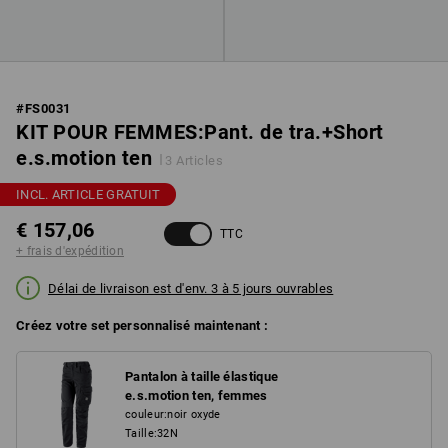
#
FS0031
KIT POUR FEMMES:Pant. de tra.+Short
e.s.motion ten
3 Articles
INCL. ARTICLE GRATUIT
€ 157,06
TTC
+ frais d'expédition
Délai de livraison est d'env. 3 à 5 jours ouvrables
Créez votre set personnalisé maintenant :
Pantalon à taille élastique
e.s.motion ten, femmes
couleur
:
noir oxyde
Taille
:
32N