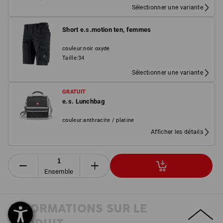
Sélectionner une variante
Short e.s.motion ten, femmes
couleur
:
noir oxyde
Taille
:
34
Sélectionner une variante
GRATUIT
e.s. Lunchbag
couleur
:
anthracite / platine
Afficher les détails
Ensemble
INFORMATIONS SUR LE