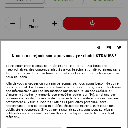
Pièce
FR
NL
DE
INFORMATIONS SUR LE PRODUIT
Nous nous réjouissons que vous ayez choisi STRAUSS !
DESCRIPTION
Votre expérience d'achat optimale est notre priorité ! Des fonctions
irréprochables, des contenus adaptés à vos besoins et un déroulement sans
faille - Telles sont les fonctions des cookies et des autres technologies que
nous utilisons.
Ne s'ouvre que dans le réservoir
Afin de vous proposer du contenu personnalisé, nous avons besoin de votre
Se ferme automatiquement lorsque le réservoir est plein
consentement. En cliquant sur le bouton « Tout accepter », nous collecterons
des informations sur vos interactions sur notre site via des cookies et
Évite efficacement les débordements ou renversements
d'autres méthodes (y compris des procédés basés sur l'IA), ainsi que des
intempestifs
données issues du processus de commande. Nous utiliserons ces données
notamment aux fins suivantes : offres et publicités personnalisées,
Système de remplissage de sécurité pour carburants
recommandations de produits ciblées, études de marché, et mesure des
publicités et contenus. Si vous ne le souhaitez pas, vous pouvez refuser
l'utilisation de ces cookies et méthodes en cliquant sur le bouton « Tout
refuser ».
Informations sur le fabricant:
Hünersdorff GmbH |