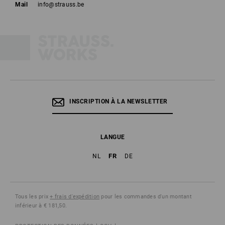
Mail
info@strauss.be
INSCRIPTION À LA NEWSLETTER
LANGUE
FR
NL
DE
Tous les prix
+ frais d'expédition
pour les commandes d'un montant
inférieur à € 181,50.