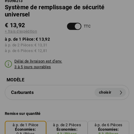
#
5098213
Système de remplissage de sécurité
universel
€ 13,92
TTC
+ frais d'expédition
à p. de 1 Pièce:
€ 13,92
à p. de 2 Pièces:
€ 13,31
à p. de 6 Pièces:
€ 12,81
Délai de livraison est d'env.
3 à 5 jours ouvrables
MODÈLE
Carburants
choisir
Remise sur quantité
à p. de 1 Pièce
à p. de 2 Pièces
à p. de 6 Pièces
Économies:
Économies:
Économies:
0
%/
Pièce
4
%/
Pièces
8
%/
Pièces