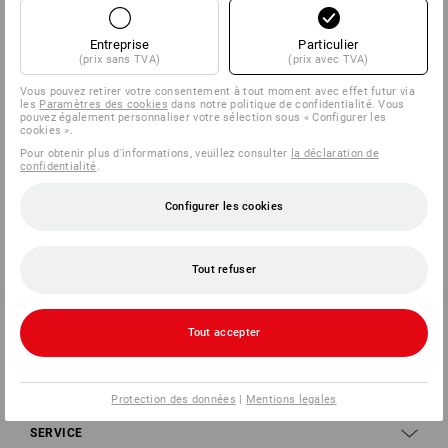
Eisenbahnstraße 6 | DE 71636 Ludwigsburg |
info@huenersdorff.de
Entreprise
Particulier
(prix sans TVA)
(prix avec TVA)
Vous pouvez retirer votre consentement à tout moment avec effet futur via
Cliquez sur le bouton "Fiche technique" pour obtenir plus
les
Paramètres des cookies
dans notre politique de confidentialité. Vous
d'informations.
pouvez également personnaliser votre sélection sous « Configurer les
cookies ».
Pour obtenir plus d'informations, veuillez consulter
la déclaration de
Fiche technique
confidentialité
.
Configurer les cookies
Tout refuser
Tout accepter
SERVICE 02 400 16 43
Protection des données
|
Mentions legales
SERVICE