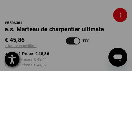
#
5506381
e.s. Marteau de charpentier ultimate
€ 45,86
TTC
+ frais d'expédition
à p. de 1 Pièce:
€ 45,86
à p. de 3 Pièces:
€ 43,44
à p. de 6 Pièces:
€ 41,02
Délai de livraison est d'env.
3 à 5 jours ouvrables
MODÈLE
950 g
Remise sur quantité