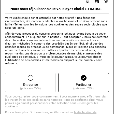
FR
NL
DE
Nous nous réjouissons que vous ayez choisi STRAUSS !
Votre expérience d'achat optimale est notre priorité ! Des fonctions
irréprochables, des contenus adaptés à vos besoins et un déroulement sans
faille - Telles sont les fonctions des cookies et des autres technologies que
nous utilisons.
Afin de vous proposer du contenu personnalisé, nous avons besoin de votre
consentement. En cliquant sur le bouton « Tout accepter », nous collecterons
des informations sur vos interactions sur notre site via des cookies et
d'autres méthodes (y compris des procédés basés sur l'IA), ainsi que des
données issues du processus de commande. Nous utiliserons ces données
notamment aux fins suivantes : offres et publicités personnalisées,
recommandations de produits ciblées, études de marché, et mesure des
publicités et contenus. Si vous ne le souhaitez pas, vous pouvez refuser
l'utilisation de ces cookies et méthodes en cliquant sur le bouton « Tout
refuser ».
Entreprise
Particulier
(prix sans TVA)
(prix avec TVA)
Vous pouvez retirer votre consentement à tout moment avec effet futur via
les
Paramètres des cookies
dans notre politique de confidentialité. Vous
pouvez également personnaliser votre sélection sous « Configurer les
cookies ».
Pour obtenir plus d'informations, veuillez consulter
la déclaration de