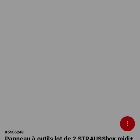
#
5506248
Panneau à outils lot de 2 STRAUSSbox midi+