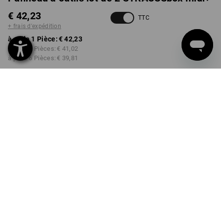
€ 42,23
TTC
+ frais d'expédition
à p. de 1 Pièce:
€ 42,23
à p. de 2 Pièces:
€ 41,02
à p. de 6 Pièces:
€ 39,81
Délai de livraison est d'env.
3 à 5 jours ouvrables
Remise sur quantité
à p. de 1 Pièce
à p. de 2 Pièces
à p. de 6 Pièces
Économies:
Économies:
Économies:
0
%/
Pièce
3
%/
Pièces
6
%/
Pièces
Pièce