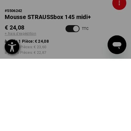
#
5506242
Mousse STRAUSSbox 145 midi+
€ 24,08
TTC
+ frais d'expédition
à p. de 1 Pièce:
€ 24,08
à p. de 2 Pièces:
€ 23,60
à p. de 6 Pièces:
€ 22,87
Délai de livraison est d'env.
3 à 5 jours ouvrables
Remise sur quantité
à p. de 1 Pièce
à p. de 2 Pièces
à p. de 6 Pièces
Économies:
Économies:
Économies:
0
%/
Pièce
2
%/
Pièces
5
%/
Pièces