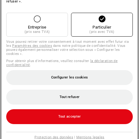
refuser ».
Entreprise
Particulier
(prix sans TVA)
(prix avec TVA)
Vous pouvez retirer votre consentement à tout moment avec effet futur via
les
Paramètres des cookies
dans notre politique de confidentialité. Vous
pouvez également personnaliser votre sélection sous « Configurer les
cookies ».
Pour obtenir plus d'informations, veuillez consulter
la déclaration de
confidentialité
.
Configurer les cookies
Tout refuser
Tout accepter
Protection des données
|
Mentions legales