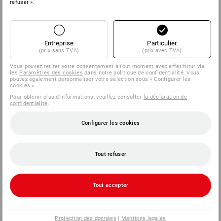
refuser ».
Entreprise
Particulier
(prix sans TVA)
(prix avec TVA)
Vous pouvez retirer votre consentement à tout moment avec effet futur via
les
Paramètres des cookies
dans notre politique de confidentialité. Vous
pouvez également personnaliser votre sélection sous « Configurer les
cookies ».
Pour obtenir plus d'informations, veuillez consulter
la déclaration de
confidentialité
.
Configurer les cookies
Tout refuser
Tout accepter
Protection des données
|
Mentions legales