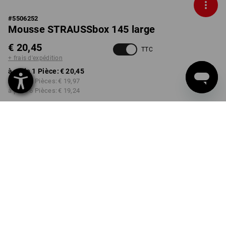
#
5506252
Mousse STRAUSSbox 145 large
€ 20,45
TTC
+ frais d'expédition
à p. de 1 Pièce:
€ 20,45
à p. de 2 Pièces:
€ 19,97
à p. de 6 Pièces:
€ 19,24
Délai de livraison est d'env.
3 à 5 jours ouvrables
Remise sur quantité
à p. de 1 Pièce
à p. de 2 Pièces
à p. de 6 Pièces
Économies:
Économies:
Économies:
0
%/
Pièce
2
%/
Pièces
6
%/
Pièces