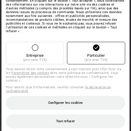
consentement. En cliquant sur le bouton « Tout accepter », nous collecterons
des informations sur vos interactions sur notre site via des cookies et
d'autres méthodes (y compris des procédés basés sur l'IA), ainsi que des
données issues du processus de commande. Nous utiliserons ces données
notamment aux fins suivantes : offres et publicités personnalisées,
recommandations de produits ciblées, études de marché, et mesure des
publicités et contenus. Si vous ne le souhaitez pas, vous pouvez refuser
l'utilisation de ces cookies et méthodes en cliquant sur le bouton « Tout
refuser ».
Entreprise
Particulier
(prix sans TVA)
(prix avec TVA)
Vous pouvez retirer votre consentement à tout moment avec effet futur via
les
Paramètres des cookies
dans notre politique de confidentialité. Vous
pouvez également personnaliser votre sélection sous « Configurer les
cookies ».
Pour obtenir plus d'informations, veuillez consulter
la déclaration de
confidentialité
.
Configurer les cookies
Tout refuser