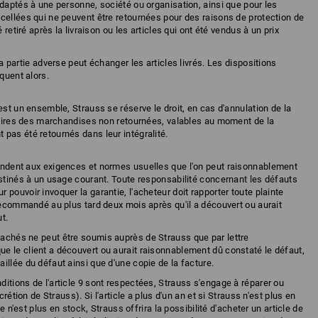
adaptés à une personne, société ou organisation, ainsi que pour les
cellées qui ne peuvent être retournées pour des raisons de protection de
 retiré après la livraison ou les articles qui ont été vendus à un prix
 la partie adverse peut échanger les articles livrés. Les dispositions
quent alors.
est un ensemble, Strauss se réserve le droit, en cas d'annulation de la
itaires des marchandises non retournées, valables au moment de la
pas été retournés dans leur intégralité.
pondent aux exigences et normes usuelles que l'on peut raisonnablement
estinés à un usage courant. Toute responsabilité concernant les défauts
pouvoir invoquer la garantie, l'acheteur doit rapporter toute plainte
 recommandé au plus tard deux mois après qu'il a découvert ou aurait
t.
cachés ne peut être soumis auprès de Strauss que par lettre
 le client a découvert ou aurait raisonnablement dû constaté le défaut,
illée du défaut ainsi que d'une copie de la facture.
ditions de l'article 9 sont respectées, Strauss s'engage à réparer ou
crétion de Strauss). Si l'article a plus d'un an et si Strauss n'est plus en
le n'est plus en stock, Strauss offrira la possibilité d'acheter un article de