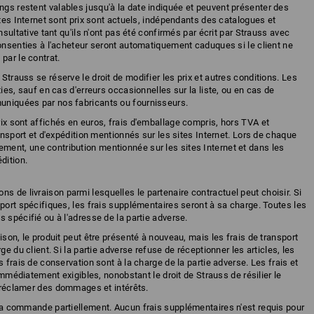
ngs restent valables jusqu'à la date indiquée et peuvent présenter des
ites Internet sont prix sont actuels, indépendants des catalogues et
nsultative tant qu'ils n'ont pas été confirmés par écrit par Strauss avec
consenties à l'acheteur seront automatiquement caduques si le client ne
par le contrat.
 Strauss se réserve le droit de modifier les prix et autres conditions. Les
ties, sauf en cas d'erreurs occasionnelles sur la liste, ou en cas de
uniquées par nos fabricants ou fournisseurs.
rix sont affichés en euros, frais d'emballage compris, hors TVA et
ransport et d'expédition mentionnés sur les sites Internet. Lors de chaque
ent, une contribution mentionnée sur les sites Internet et dans les
dition.
s de livraison parmi lesquelles le partenaire contractuel peut choisir. Si
sport spécifiques, les frais supplémentaires seront à sa charge. Toutes les
 spécifié ou à l'adresse de la partie adverse.
aison, le produit peut être présenté à nouveau, mais les frais de transport
ge du client. Si la partie adverse refuse de réceptionner les articles, les
 frais de conservation sont à la charge de la partie adverse. Les frais et
 immédiatement exigibles, nonobstant le droit de Strauss de résilier le
e réclamer des dommages et intérêts.
r la commande partiellement. Aucun frais supplémentaires n'est requis pour