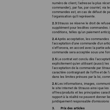
numéro de client, l'adresse la plus réc
commander), par fax, par courriel, via l
commandes est, en cas de défaut de pai
l'organisation qu'il représente.
2.3
Strauss se réserve le droit de refu
supplément pour lesdites commandes. Pa
conditions, telles qu'un paiement antici
2.4
Après acceptation, les commandes so
l'acceptation d'une commande d'un articl
s'efforcera, en accord avec la partie adve
commande sera acceptée sous une form
2.5
Le contrat est conclu dès l'accepta
explicitement qu'en utilisant (aussi) le
l'acceptation de la commande par Strauss
caractère contraignant de l'offre et de 
dans les limites prévues par la loi, co
2.6
Les informations, images, communica
le site Internet de Strauss ainsi que les
offres/produits et les principales carac
rapport à la réalité ne peuvent donner 
juridiquement responsable d'omissions 
Prix des articles