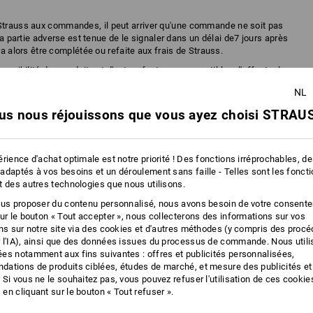
Strauss aux commandes, il peut arriver qu'une commande ne soit pas
 La partie adverse est tenue de le signaler dans un délai de7 jours après
ra alors être complétée ou refaite aux frais de Strauss.
sponibilité des produits et d'autres facteurs susceptibles d'affecter la
 peut s'agir d'un cas de force majeure, notamment en cas d'accident, de
NL
tures, une grave pénurie de main-d’œuvre ou de matières premières,
es équipements et en cas de faillite ou de la faillite d'un fournisseur ou
us nous réjouissons que vous ayez choisi STRAUS
ar carte de crédit, services bancaires en ligne ou virement sur compte
rience d'achat optimale est notre priorité ! Des fonctions irréprochables, d
 sur les sites Internet et dans les catalogues. Néanmoins, Strauss se
adaptés à vos besoins et un déroulement sans faille - Telles sont les fonct
nticipés ainsi que la possibilité d'étendre ou de limiter les moyens de
t des autres technologies que nous utilisons.
ous acceptez que l’envoi de la facture puisse se faire, à notre choix, par
iel) ou par voie postale.
ous proposer du contenu personnalisé, nous avons besoin de votre consent
sur le bouton « Tout accepter », nous collecterons des informations sur vos
être utilisés que si les conditions y afférant sont respectées,
ons sur notre site via des cookies et d'autres méthodes (y compris des proc
de la partie adverse.
 l'IA), ainsi que des données issues du processus de commande. Nous util
es notamment aux fins suivantes : offres et publicités personnalisées,
t choisie pour mode de paiement, les conditions de l'émetteur de la carte
ations de produits ciblées, études de marché, et mesure des publicités et
 pas concernée par la relation entre la partie adverse et l'émetteur de la
 Si vous ne le souhaitez pas, vous pouvez refuser l'utilisation de ces cookie
en cliquant sur le bouton « Tout refuser ».
nt est dû dans les 30 jours suivant la date de facturation, sans aucune
 un compte bancaire ou postal indiqué. La date de valeur mentionnée sur