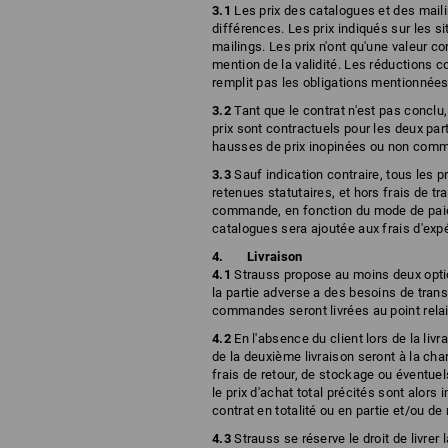
3.1
Les prix des catalogues et des maili
différences. Les prix indiqués sur les s
mailings. Les prix n'ont qu'une valeur co
mention de la validité. Les réductions 
remplit pas les obligations mentionnées 
3.2
Tant que le contrat n'est pas conclu,
prix sont contractuels pour les deux par
hausses de prix inopinées ou non comm
3.3
Sauf indication contraire, tous les p
retenues statutaires, et hors frais de t
commande, en fonction du mode de paiem
catalogues sera ajoutée aux frais d'expé
Livraison
4.1
Strauss propose au moins deux option
la partie adverse a des besoins de tran
commandes seront livrées au point relais
4.2
En l'absence du client lors de la livr
de la deuxième livraison seront à la char
frais de retour, de stockage ou éventuels
le prix d'achat total précités sont alors
contrat en totalité ou en partie et/ou d
4.3
Strauss se réserve le droit de livre