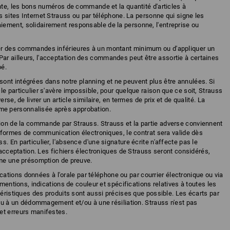
ente, les bons numéros de commande et la quantité d'articles à
es sites Internet Strauss ou par téléphone. La personne qui signe les
ement, solidairement responsable de la personne, l'entreprise ou
ser des commandes inférieures à un montant minimum ou d'appliquer un
r ailleurs, l'acceptation des commandes peut être assortie à certaines
pé.
nt intégrées dans notre planning et ne peuvent plus être annulées. Si
e particulier s'avère impossible, pour quelque raison que ce soit, Strauss
rse, de livrer un article similaire, en termes de prix et de qualité. La
e personnalisée après approbation.
tion de la commande par Strauss. Strauss et la partie adverse conviennent
s formes de communication électroniques, le contrat sera valide dès
. En particulier, l'absence d'une signature écrite n'affecte pas le
l'acceptation. Les fichiers électroniques de Strauss seront considérés,
mme une présomption de preuve.
tions données à l'orale par téléphone ou par courrier électronique ou via
 mentions, indications de couleur et spécifications relatives à toutes les
téristiques des produits sont aussi précises que possible. Les écarts par
lieu à un dédommagement et/ou à une résiliation. Strauss n'est pas
et erreurs manifestes.