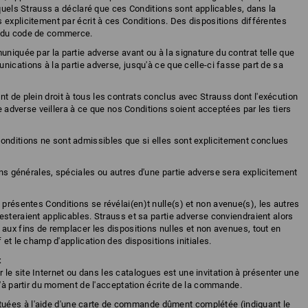
squels Strauss a déclaré que ces Conditions sont applicables, dans la
 explicitement par écrit à ces Conditions. Des dispositions différentes
s du code de commerce.
niquée par la partie adverse avant ou à la signature du contrat telle que
ications à la partie adverse, jusqu'à ce que celle-ci fasse part de sa
t de plein droit à tous les contrats conclus avec Strauss dont l'exécution
ie adverse veillera à ce que nos Conditions soient acceptées par les tiers
onditions ne sont admissibles que si elles sont explicitement conclues
ons générales, spéciales ou autres d'une partie adverse sera explicitement
 présentes Conditions se révélai(en)t nulle(s) et non avenue(s), les autres
esteraient applicables. Strauss et sa partie adverse conviendraient alors
 aux fins de remplacer les dispositions nulles et non avenues, tout en
 et le champ d'application des dispositions initiales.
t
e site Internet ou dans les catalogues est une invitation à présenter une
u'à partir du moment de l'acceptation écrite de la commande.
ées à l'aide d'une carte de commande dûment complétée (indiquant le