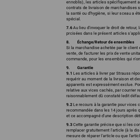
ennoblis), les articles spécifiquement 
contrats de livraison de marchandises s
la santé ou d'hygiène, si leur sceau a été
spécial.
7.6
Au lieu d'invoquer le droit de retour,
prcisées dans le présent articles s'appli
Échange/Retour de ensembles
Si la marchandise achetée par le client 
vente, de facturer les prix de vente un
commande, pour les ensembles qui n'ont 
Garantie
9.1
Les articles à livrer par Strauss ré
requérir au moment de la livraison et d
apparents est expressément exclue. Pour 
relative aux vices cachés, par courrier
raisonnablement dû constaté ledit défau
9.2
Le recours à la garantie pour vices 
recommandée dans les 14 jours après que
et ce accompagné d'une description déta
9.3
Cette garantie précise que si les con
remplacer gratuitement l'article (à la dis
mesure de réparer l'article ou que l'artic