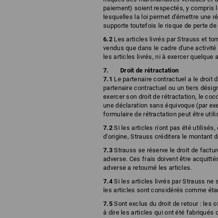
paiement) soient respectés, y compris le
lesquelles la loi permet d'émettre une r
supporte toutefois le risque de perte de 
6.2
Les articles livrés par Strauss et to
vendus que dans le cadre d'une activité
les articles livrés, ni à exercer quelque a
Droit de rétractation
7.1
Le partenaire contractuel a le droit d
partenaire contractuel ou un tiers désign
exercer son droit de rétractation, le coc
une déclaration sans équivoque (par exe
formulaire de rétractation peut être utili
7.2
Si les articles n'ont pas été utilisé
d'origine, Strauss créditera le montant d
7.3
Strauss se réserve le droit de factur
adverse. Ces frais doivent être acquittés
adverse a retourné les articles.
7.4
Si les articles livrés par Strauss ne 
les articles sont considérés comme éta
7.5
Sont exclus du droit de retour : les 
à dire les articles qui ont été fabriqués