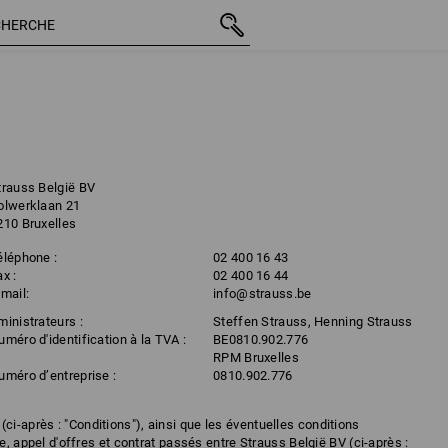
trauss België BV
olwerklaan 21
210 Bruxelles
éléphone :
02 400 16 43
x :
02 400 16 44
-mail:
info@strauss.be
ministrateurs :
Steffen Strauss, Henning Strauss
uméro d'identification à la TVA :
BE0810.902.776
RPM Bruxelles
uméro d’entreprise :
0810.902.776
ci-après : "Conditions"), ainsi que les éventuelles conditions
e, appel d'offres et contrat passés entre Strauss België BV (ci-après :