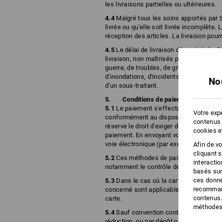
les livraisons partielles ou ultérieures.
4.4
Malgré tous les soins apportés par 
livrée ou qu'elle soit livrée incomplète.
réception des articles. La livraison pour
4.5
Le délai de livraison dépend de la di
livraison, non maîtrisés par Strauss. Il
guerre, de troubles, de grèves ou ferme
d'inondations, d'incidents survenus sur l
No
d'un sous-traitant.
Conditions de paiement
5.1
Le paiement s'effectue uniquement p
Votre expé
conformément au dispositions détaillées
contenus 
réserve le droit d'exiger des paiements a
cookies e
paiement. En envoyant votre commande, v
voie électronique (par exemple par courr
Afin de v
cliquant 
5.2
Ces méthodes de paiement ne peuvent 
interacti
notamment le contrôle de la solvabilité 
basés sur
ces donné
5.3
Dans le cas où la carte de crédit es
recommand
concerné sont applicables. Strauss n'est
contenus.
carte.
méthodes 
5.4
Sauf convention contraire, le paieme
réduction, ou par dépôt ou virement sur