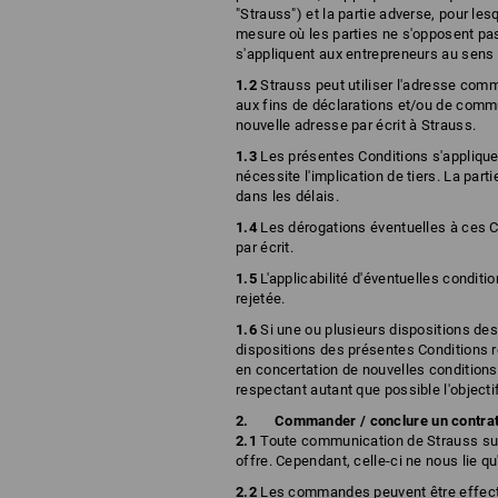
"Strauss") et la partie adverse, pour le
mesure où les parties ne s'opposent pas
s'appliquent aux entrepreneurs au sen
1.2
Strauss peut utiliser l'adresse commu
aux fins de déclarations et/ou de commun
nouvelle adresse par écrit à Strauss.
1.3
Les présentes Conditions s'appliquen
nécessite l'implication de tiers. La part
dans les délais.
1.4
Les dérogations éventuelles à ces C
par écrit.
1.5
L'applicabilité d'éventuelles conditi
rejetée.
1.6
Si une ou plusieurs dispositions des
dispositions des présentes Conditions r
en concertation de nouvelles conditions
respectant autant que possible l'objectif
Commander / conclure un contra
2.1
Toute communication de Strauss sur l
offre. Cependant, celle-ci ne nous lie q
2.2
Les commandes peuvent être effectu