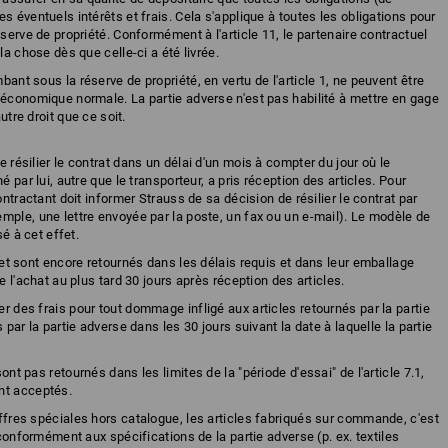
s éventuels intérêts et frais. Cela s'applique à toutes les obligations pour
éserve de propriété. Conformément à l'article 11, le partenaire contractuel
la chose dès que celle-ci a été livrée.
mbant sous la réserve de propriété, en vertu de l'article 1, ne peuvent être
 économique normale. La partie adverse n'est pas habilité à mettre en gage
utre droit que ce soit.
e résilier le contrat dans un délai d'un mois à compter du jour où le
é par lui, autre que le transporteur, a pris réception des articles. Pour
ontractant doit informer Strauss de sa décision de résilier le contrat par
mple, une lettre envoyée par la poste, un fax ou un e-mail). Le modèle de
sé à cet effet.
s, et sont encore retournés dans les délais requis et dans leur emballage
e l'achat au plus tard 30 jours après réception des articles.
er des frais pour tout dommage infligé aux articles retournés par la partie
 par la partie adverse dans les 30 jours suivant la date à laquelle la partie
sont pas retournés dans les limites de la "période d'essai" de l'article 7.1,
nt acceptés.
offres spéciales hors catalogue, les articles fabriqués sur commande, c'est
 conformément aux spécifications de la partie adverse (p. ex. textiles