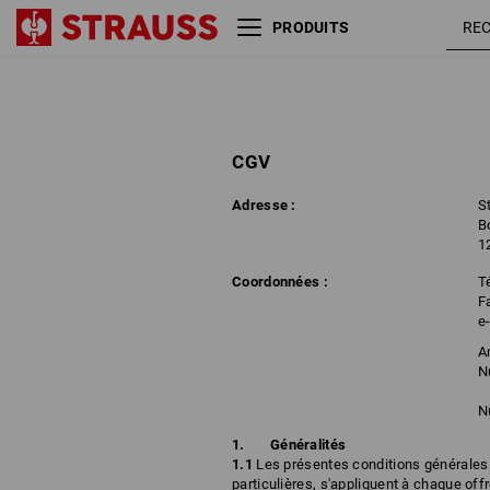
PRODUITS
CGV
Adresse :
S
B
1
Coordonnées :
T
Fa
e
A
N
N
Généralités
1.1
Les présentes conditions générales (
particulières, s'appliquent à chaque offr