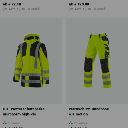
ab
€ 72,48
ab
€ 120,88
(m. MwSt.) ab 10 Stück
(m. MwSt.) ab 10 Stück
e.s. Wetterschutzparka
Warnschutz-Bundhose
multinorm high-vis
e.s.motion
1
Farbe
2
Farben