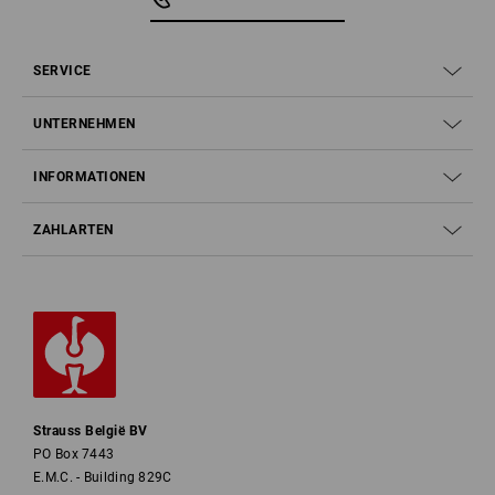
SERVICE
UNTERNEHMEN
INFORMATIONEN
ZAHLARTEN
Warnbekleidung 1x1
Ein kleiner Überblick zu den wichtigsten Begriffen:
DIN EN ISO 20471
Strauss België BV
Warnschutz-Klasse 1 bis 3
PO Box 7443
E.M.C. - Building 829C