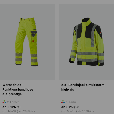
Warnschutz-
e.s. Berufsjacke multinorm
Funktionsbundhose
high-vis
e.s.prestige
2
Farben
1
Farbe
ab
€ 126,93
ab
€ 253,98
(m. MwSt.) ab 20 Stück
(m. MwSt.) ab 10 Stück