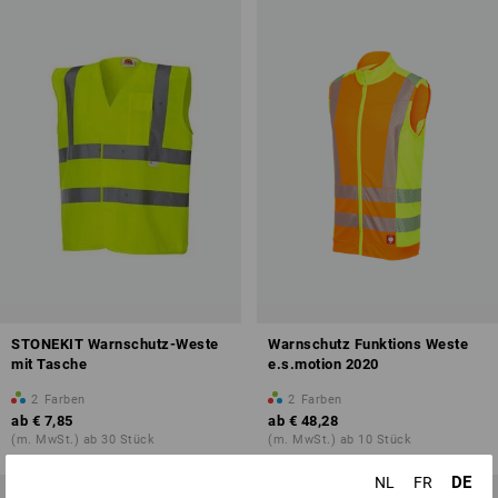
STONEKIT Warnschutz-Weste
Warnschutz Funktions Weste
mit Tasche
e.s.motion 2020
2
Farben
2
Farben
ab
€ 7,85
ab
€ 48,28
(m. MwSt.) ab 30 Stück
(m. MwSt.) ab 10 Stück
DE
NL
FR