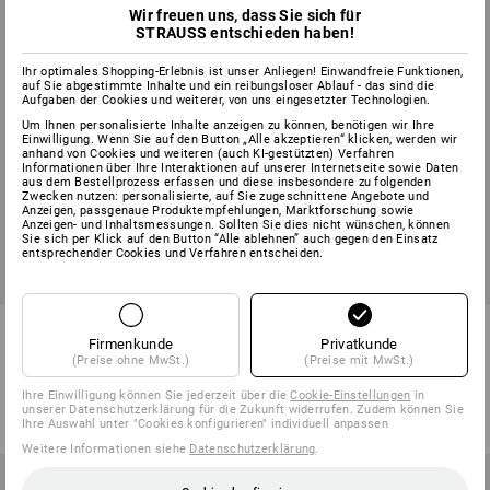
Wir freuen uns, dass Sie sich für
STRAUSS entschieden haben!
Ihr optimales Shopping-Erlebnis ist unser Anliegen! Einwandfreie Funktionen,
auf Sie abgestimmte Inhalte und ein reibungsloser Ablauf - das sind die
Aufgaben der Cookies und weiterer, von uns eingesetzter Technologien.
Um Ihnen personalisierte Inhalte anzeigen zu können, benötigen wir Ihre
Einwilligung. Wenn Sie auf den Button „Alle akzeptieren“ klicken, werden wir
anhand von Cookies und weiteren (auch KI-gestützten) Verfahren
Informationen über Ihre Interaktionen auf unserer Internetseite sowie Daten
aus dem Bestellprozess erfassen und diese insbesondere zu folgenden
Zwecken nutzen: personalisierte, auf Sie zugeschnittene Angebote und
Anzeigen, passgenaue Produktempfehlungen, Marktforschung sowie
Anzeigen- und Inhaltsmessungen. Sollten Sie dies nicht wünschen, können
Sie sich per Klick auf den Button “Alle ablehnen” auch gegen den Einsatz
entsprechender Cookies und Verfahren entscheiden.
Warnschutz Softsh.Jacke
Warnschutz Funktions
Firmenkunde
Privatkunde
softlight e.s.motion 2020
Longsleeve e.s.motion 2020
(Preise ohne MwSt.)
(Preise mit MwSt.)
2
Farben
2
Farben
Ihre Einwilligung können Sie jederzeit über die
Cookie-Einstellungen
in
ab
€ 87,00
ab
€ 48,28
unserer Datenschutzerklärung für die Zukunft widerrufen. Zudem können Sie
(m. MwSt.) ab 10 Stück
(m. MwSt.) ab 10 Stück
Ihre Auswahl unter "Cookies konfigurieren" individuell anpassen
Weitere Informationen siehe
Datenschutzerklärung
.