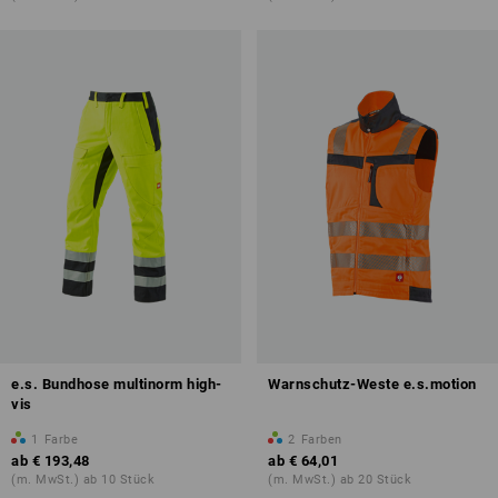
e.s. Bundhose multinorm high-
Warnschutz-Weste e.s.motion
vis
1
Farbe
2
Farben
ab
€ 193,48
ab
€ 64,01
(m. MwSt.) ab 10 Stück
(m. MwSt.) ab 20 Stück