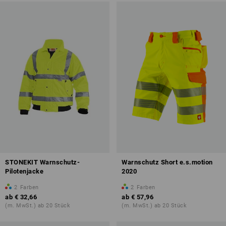
STONEKIT Warnschutz-
Warnschutz Short e.s.motion
Pilotenjacke
2020
2
Farben
2
Farben
ab
€ 32,66
ab
€ 57,96
(m. MwSt.) ab 20 Stück
(m. MwSt.) ab 20 Stück