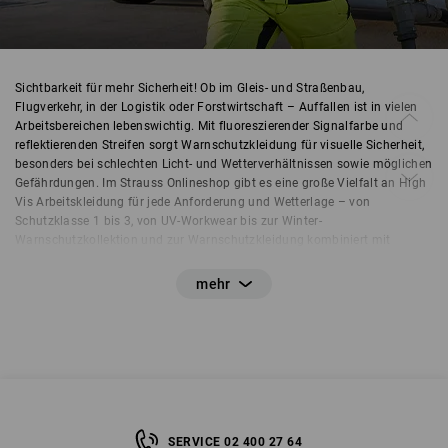
Sichtbarkeit für mehr Sicherheit! Ob im Gleis- und Straßenbau,
Flugverkehr, in der Logistik oder Forstwirtschaft – Auffallen ist in vielen
Arbeitsbereichen lebenswichtig. Mit fluoreszierender Signalfarbe und
reflektierenden Streifen sorgt Warnschutzkleidung für visuelle Sicherheit,
besonders bei schlechten Licht- und Wetterverhältnissen sowie möglichen
Gefährdungen. Im Strauss Onlineshop gibt es eine große Vielfalt an High
Vis Arbeitskleidung für jede Anforderung und Wetterlage – von
Schutzklasse 1 bis 3, von UV-Workwear bis zur Winter-
Warnschutzkollektion und zur Warnschutzkleidung kombiniert mit
Teamfarben. Denn auch wenn es in erster Linie um erhöhte Sichtbarkeit
geht, dürfen Funktion und hoher Tragekomfort im Arbeitsalltag nicht zu
kurz kommen. Mit den folgenden Informationen und Tipps finden Sie
schnell die passende Warnschutzbekleidung für Ihren Bedarf.
SERVICE 02 400 27 64