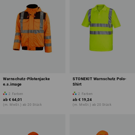
Warnschutz-Pilotenjacke
STONEKIT Warnschutz Polo-
e.s.image
Shirt
2
Farben
2
Farben
ab
€ 64,01
ab
€ 19,24
(m. MwSt.) ab 20 Stück
(m. MwSt.) ab 20 Stück