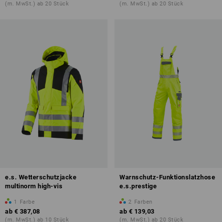
(m. MwSt.) ab 20 Stück
(m. MwSt.) ab 20 Stück
e.s. Wetterschutzjacke
Warnschutz-Funktionslatzhose
multinorm high-vis
e.s.prestige
1
Farbe
2
Farben
ab
€ 387,08
ab
€ 139,03
(m. MwSt.) ab 10 Stück
(m. MwSt.) ab 20 Stück