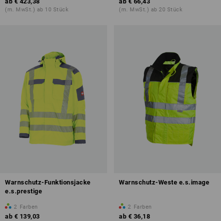
ab
€ 423,38
ab
€ 66,43
(m. MwSt.) ab 10 Stück
(m. MwSt.) ab 20 Stück
Warnschutz-Funktionsjacke
Warnschutz-Weste e.s.image
e.s.prestige
2
Farben
2
Farben
ab
€ 139,03
ab
€ 36,18