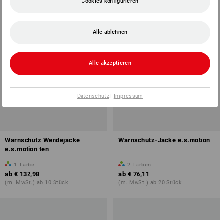
Cookies konfigurieren
Alle ablehnen
Alle akzeptieren
Datenschutz
|
Impressum
Warnschutz Wendejacke
Warnschutz-Jacke e.s.motion
e.s.motion ten
1
Farbe
2
Farben
ab
€ 132,98
ab
€ 76,11
(m. MwSt.) ab 10 Stück
(m. MwSt.) ab 20 Stück