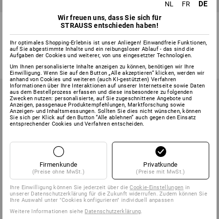
DE
NL
FR
Wir freuen uns, dass Sie sich für
Warnschutz Funkt.Kapuzen-
Warnsch.Softsh.jacke softlight
STRAUSS entschieden haben!
Jacke e.s.motion 2020,Da
e.s.motion 2020,Da
Ihr optimales Shopping-Erlebnis ist unser Anliegen! Einwandfreie Funktionen,
1
Farbe
1
Farbe
auf Sie abgestimmte Inhalte und ein reibungsloser Ablauf - das sind die
ab
€ 56,75
ab
€ 87,00
Aufgaben der Cookies und weiterer, von uns eingesetzter Technologien.
(m. MwSt.) ab 10 Stück
(m. MwSt.) ab 10 Stück
Um Ihnen personalisierte Inhalte anzeigen zu können, benötigen wir Ihre
Einwilligung. Wenn Sie auf den Button „Alle akzeptieren“ klicken, werden wir
anhand von Cookies und weiteren (auch KI-gestützten) Verfahren
Informationen über Ihre Interaktionen auf unserer Internetseite sowie Daten
aus dem Bestellprozess erfassen und diese insbesondere zu folgenden
Zwecken nutzen: personalisierte, auf Sie zugeschnittene Angebote und
Anzeigen, passgenaue Produktempfehlungen, Marktforschung sowie
Anzeigen- und Inhaltsmessungen. Sollten Sie dies nicht wünschen, können
Sie sich per Klick auf den Button “Alle ablehnen” auch gegen den Einsatz
entsprechender Cookies und Verfahren entscheiden.
Firmenkunde
Privatkunde
(Preise ohne MwSt.)
(Preise mit MwSt.)
Ihre Einwilligung können Sie jederzeit über die
Cookie-Einstellungen
in
unserer Datenschutzerklärung für die Zukunft widerrufen. Zudem können Sie
Ihre Auswahl unter "Cookies konfigurieren" individuell anpassen
Weitere Informationen siehe
Datenschutzerklärung
.