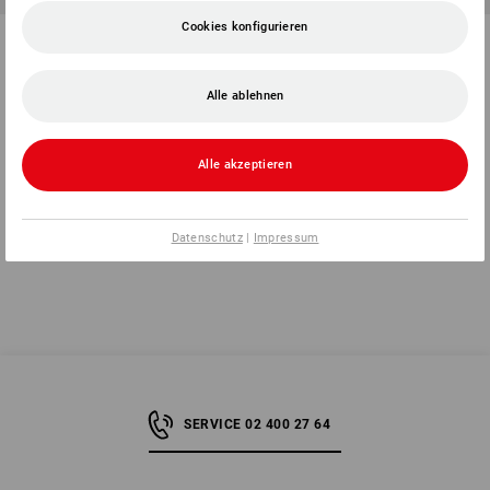
Cookies konfigurieren
Warnschutz Funktions Weste
STONEKIT Warnschutz-Weste
e.s.motion 2020, Damen
Basic
1
Farbe
2
Farben
Alle ablehnen
ab
€ 48,28
ab
€ 2,41
(m. MwSt.) ab 10 Stück
(m. MwSt.) ab 10 Stück
Alle akzeptieren
Sie haben sich bereits 8 von 8 Artikeln angesehen.
Datenschutz
|
Impressum
SERVICE 02 400 27 64