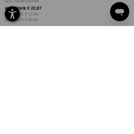
zzgl. Versandkosten
ab 1 Stück:
€ 22,87
ab 2 Stück:
€ 21,66
ab 6 Stück:
€ 20,45
Lieferzeit ca. 3-5 Werktage
Mengenrabatt
ab 1 Stück
ab 2 Stück
ab 6 Stück
Ersparnis:
Ersparnis:
Ersparnis:
0
%/
Stück
5
%/
Stück
11
%/
Stück
Stück
PRODUKTINFO