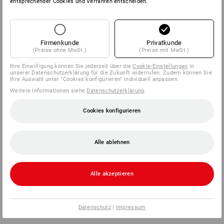
entsprechender Cookies und Verfahren entscheiden.
Firmenkunde
Privatkunde
(Preise ohne MwSt.)
(Preise mit MwSt.)
Ihre Einwilligung können Sie jederzeit über die
Cookie-Einstellungen
in
unserer Datenschutzerklärung für die Zukunft widerrufen. Zudem können Sie
Ihre Auswahl unter "Cookies konfigurieren" individuell anpassen
Weitere Informationen siehe
Datenschutzerklärung
.
Cookies konfigurieren
Alle ablehnen
Alle akzeptieren
Datenschutz
|
Impressum