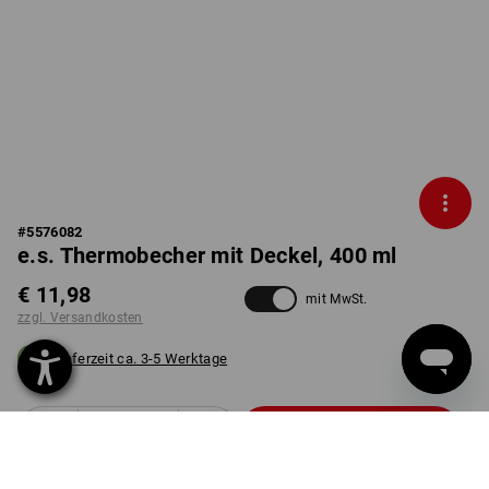
#
5576082
e.s. Thermobecher mit Deckel, 400 ml
€ 11,98
mit MwSt.
zzgl. Versandkosten
Lieferzeit ca. 3-5 Werktage
Stück