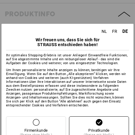
PRODUKTINFO
BESCHREIBUNG
DETAILS
EXTRAS
DE
NL
FR
Wir freuen uns, dass Sie sich für
STRAUSS entschieden haben!
nach
DIN EN 352-1:2002
Vielseitig und besonders leicht (nur 180g).
Idealer Allround-
Ihr optimales Shopping-Erlebnis ist unser Anliegen! Einwandfreie Funktionen,
auf Sie abgestimmte Inhalte und ein reibungsloser Ablauf - das sind die
Gehörschützer für leichte Lärmbelästigungen wie in
Aufgaben der Cookies und weiterer, von uns eingesetzter Technologien.
Werkstätten, Klempnereien oder Druckereien. Durch die weiche
Um Ihnen personalisierte Inhalte anzeigen zu können, benötigen wir Ihre
Polsterung sehr bequem auch bei Daueranwendungen.
Einwilligung. Wenn Sie auf den Button „Alle akzeptieren“ klicken, werden wir
SNR: 27 dB
(H: 32 dB/M: 25 dB/L: 15dB).
anhand von Cookies und weiteren (auch KI-gestützten) Verfahren
Informationen über Ihre Interaktionen auf unserer Internetseite sowie Daten
aus dem Bestellprozess erfassen und diese insbesondere zu folgenden
Zwecken nutzen: personalisierte, auf Sie zugeschnittene Angebote und
Anzeigen, passgenaue Produktempfehlungen, Marktforschung sowie
Anzeigen- und Inhaltsmessungen. Sollten Sie dies nicht wünschen, können
Herstellerinformation:
3M Deutschland GmbH | Carl Schurz Str.
Sie sich per Klick auf den Button “Alle ablehnen” auch gegen den Einsatz
entsprechender Cookies und Verfahren entscheiden.
1 | DE 41453 Neuss | Innovation.de@3M.com
Klicken Sie auf den Button "Datenblatt" für weitere
Firmenkunde
Privatkunde
Informationen.
(Preise ohne MwSt.)
(Preise mit MwSt.)