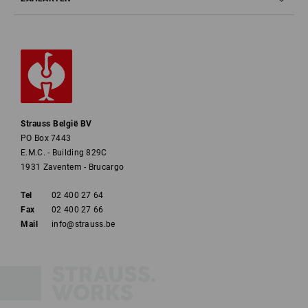
Strauss België BV
PO Box 7443
E.M.C. - Building 829C
1931 Zaventem - Brucargo
Tel
02 400 27 64
Fax
02 400 27 66
Mail
info@strauss.be