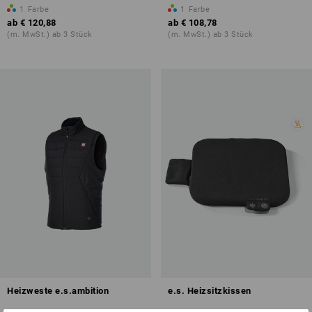
1
Farbe
1
Farbe
ab
€ 120,88
ab
€ 108,78
(m. MwSt.) ab 3 Stück
(m. MwSt.) ab 3 Stück
Heizweste e.s.ambition
e.s. Heizsitzkissen