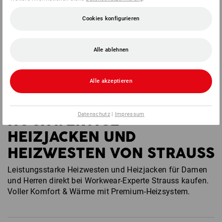
ab
€ 181,38
(m. MwSt.) ab 3 Stück
(m. MwSt.) ab 3 Stück
Cookies konfigurieren
Sie haben sich bereits 8 von 8 Artikeln angesehen.
Alle ablehnen
Alle akzeptieren
Datenschutz
|
Impressum
HOCHWERTIGE
HEIZJACKEN UND
HEIZWESTEN VON STRAUSS
Leistungsstarke Heizwesten und Heizjacken für Damen
und Herren direkt bei Workwear-Experte Strauss kaufen.
Voller Komfort & Wärme mit Premium-Heizsystem.