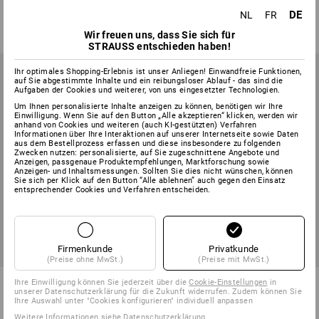
1
Farbe
1
Farbe
DE
NL
FR
ab
€ 108,78
ab
€ 39,81
(m. MwSt.) ab 3 Stück
(m. MwSt.) ab 10 Stück
Wir freuen uns, dass Sie sich für
STRAUSS entschieden haben!
Ihr optimales Shopping-Erlebnis ist unser Anliegen! Einwandfreie Funktionen,
auf Sie abgestimmte Inhalte und ein reibungsloser Ablauf - das sind die
Aufgaben der Cookies und weiterer, von uns eingesetzter Technologien.
Um Ihnen personalisierte Inhalte anzeigen zu können, benötigen wir Ihre
Einwilligung. Wenn Sie auf den Button „Alle akzeptieren“ klicken, werden wir
anhand von Cookies und weiteren (auch KI-gestützten) Verfahren
Informationen über Ihre Interaktionen auf unserer Internetseite sowie Daten
aus dem Bestellprozess erfassen und diese insbesondere zu folgenden
Zwecken nutzen: personalisierte, auf Sie zugeschnittene Angebote und
Anzeigen, passgenaue Produktempfehlungen, Marktforschung sowie
Anzeigen- und Inhaltsmessungen. Sollten Sie dies nicht wünschen, können
Sie sich per Klick auf den Button “Alle ablehnen” auch gegen den Einsatz
entsprechender Cookies und Verfahren entscheiden.
Firmenkunde
Privatkunde
NEU
(Preise ohne MwSt.)
(Preise mit MwSt.)
3 in 1 Heizjacke e.s.concrete
Power-Bank PD 10.000 mAh
Ihre Einwilligung können Sie jederzeit über die
Cookie-Einstellungen
in
unserer Datenschutzerklärung für die Zukunft widerrufen. Zudem können Sie
Ihre Auswahl unter "Cookies konfigurieren" individuell anpassen
1
Variante
1
Farbe
Weitere Informationen siehe
Datenschutzerklärung
.
ab
€ 28,92