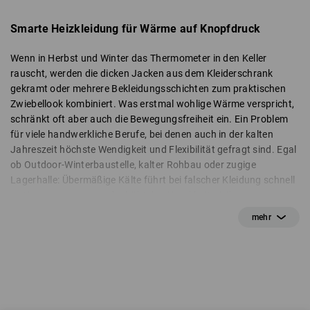
Smarte Heizkleidung für Wärme auf Knopfdruck
Wenn in Herbst und Winter das Thermometer in den Keller
rauscht, werden die dicken Jacken aus dem Kleiderschrank
gekramt oder mehrere Bekleidungsschichten zum praktischen
Zwiebellook kombiniert. Was erstmal wohlige Wärme verspricht,
schränkt oft aber auch die Bewegungsfreiheit ein. Ein Problem
für viele handwerkliche Berufe, bei denen auch in der kalten
Jahreszeit höchste Wendigkeit und Flexibilität gefragt sind. Egal
ob Outdoor-Winterbaustelle, kalter Rohbau oder zugige
Lagerhalle: Übermäßige Kälte führt bei falscher Kleidung schnell
zu Verspannungen und erhöht das Krankheitsrisiko.
Die beheizbaren Westen und Jacken von Strauss sind hier die
perfekte Lösung, da sie angenehme Wärme spenden, ohne die
Mobilität einzuschränken. Alle Modelle sind mit einem smarten
elektrischen System ausgestattet, das sich über den
außenliegenden Taster ganz bequem steuern lässt. Je nachdem
wie kalt es ist, sind drei Heizstufen für leichte, mittlere und