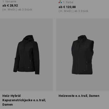
1
Variante
1
Farbe
ab
€ 28,92
ab
€ 120,88
(m. MwSt.) ab 3 Stück
(m. MwSt.) ab 3 Stück
Heiz-Hybrid
Heizweste e.s.trail, Damen
Kapuzenstrickjacke e.s.trail,
Damen