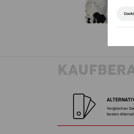
Cooki
KAUFBER
ALTERNATI
Vergleichen Sie
besten Alternat