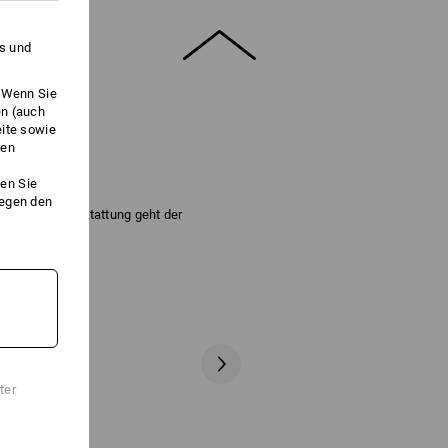
es und
. Wenn Sie
en (auch
eite sowie
ken
CH!
en Sie
gegen den
ge-Stretch Ausstattung geht der
nders bequem.
ter