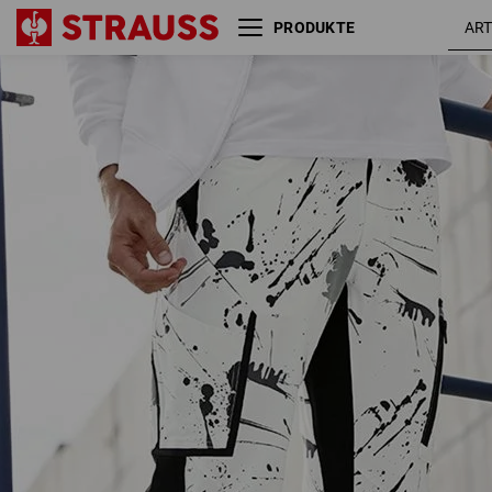
PRODUKTE
we
e.s. Stretch-Cargohose Painter
s