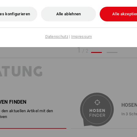
es konfigurieren
Alle ablehnen
Alle akzeptie
Datenschutz
|
Impressum
1
/
2
ATUNG
VEN FINDEN
HOSEN
 den aktuellen Artikel mit den
In 3 Sch
iven