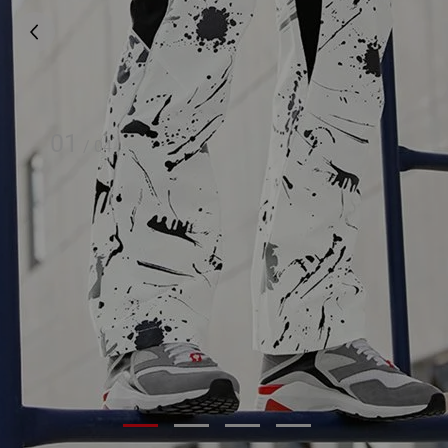
01
/
04