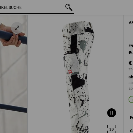
iß /
mit MwSt.
€ 87,00
46
chwarz
zzgl. Versandkost
HERR
A
#
e
€
zz
ab
ab
ab
F
G