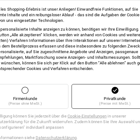
ales Shopping-Erlebnis ist unser Anliegen! Einwandfreie Funktionen, auf Sie
te Inhalte und ein reibungsloser Ablauf - das sind die Aufgaben der Cooki
 von uns eingesetzter Technologien.
personalisierte Inhalte anzeigen zu können, benötigen wir Ihre Einwilligung
utton „Alle akzeptieren“ klicken, werden wir anhand von Cookies und weiter
zten) Verfahren Informationen über Ihre Interaktionen auf unserer Internets
 dem Bestellprozess erfassen und diese insbesondere zu folgenden Zwec
ersonalisierte, auf Sie zugeschnittene Angebote und Anzeigen, passgenaue
DER BEQUEMERE GIBT NA
pfehlungen, Marktforschung sowie Anzeigen- und Inhaltsmessungen. Sollt
t wünschen, können Sie sich per Klick auf den Button “Alle ablehnen” auch 
Elastisch in jede Richtung: Dank 4-We
ntsprechender Cookies und Verfahren entscheiden.
Stoff jede Bewegung mit und ist beso
Firmenkunde
Privatkunde
(Preise ohne MwSt.)
(Preise mit MwSt.)
illigung können Sie jederzeit über die
Cookie-Einstellungen
in unserer
tzerklärung für die Zukunft widerrufen. Zudem können Sie Ihre Auswahl un
konfigurieren" individuell anpassen
nformationen siehe
Datenschutzerklärung
.