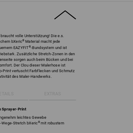
braucht volle Unterstützung! Die e.s.
®
ischem bXeric
Material macht jede
®
equemem EAZYFIT
-Bundsystem und ist
iebstark. Zusätzliche Stretch-Zonen in den
enseite sorgen auch beim Bücken und bei
omfort. Der Clou dieser Malerhose ist
o-Print vertuscht Farbflecken und Schmutz
eativität des Maler-Handwerks.
ETAILS
EXTRAS
m Sprayer-Print
ngenehm leichtes Gewebe
®
4-Wege-Stretch bXeric
mit robustem