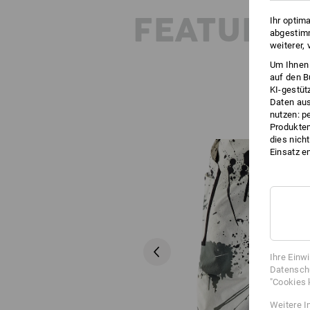
FEATURES
Ihr optim
abgestimm
weiterer,
Um Ihnen 
auf den B
KI-gestüt
Daten aus
nutzen: p
Produktem
dies nich
Einsatz e
Ihre Einw
Datenschu
"Cookies 
Weitere I