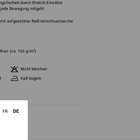
gsfreiheit durch Stretch-Einsätze
r jede Bewegung mitgeht
mit aufgesetzter Reißverschlusstasche
sthan
(ca. 163 g/m²)
Nicht bleichen
d
Kalt bügeln
DE
FR