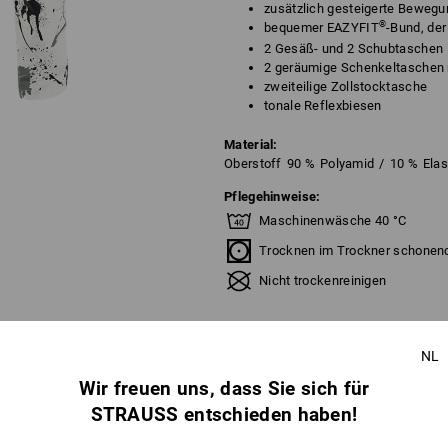
zusätzlich gesteigerte Bewegun
®
bequemer EAZYFIT
-Bund, de
2 Gesäß- und 2 Schubtaschen
2 geräumige Schenkeltaschen 
zweiteilige Zollstocktasche
tonale Reflexbiesen
Material:
Oberstoff
90
%
Polyamid
/
10
%
Ela
Pflegehinweise:
Maschinenwäsche 40 °C
Trocknen im Trockner schonen
Nicht trockenreinigen
NL
Wir freuen uns, dass Sie sich für
STRAUSS entschieden haben!