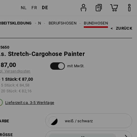
DE
NL
FR
en
Stück
EN
RBEITSKLEIDUNG
ARBEITSHOSEN
BERUFSHOSEN
BUNDHOSEN
<   
ZURÜCK
95650
.s. Stretch-Cargohose Painter
 87,00
mit MwSt.
gl. Versandkosten
 1 Stück:
€ 87,00
 5 Stück:
€ 84,58
 20 Stück:
€ 82,16
Lieferzeit ca. 3-5 Werktage
ARBE
weiß / schwarz
RÖSSE