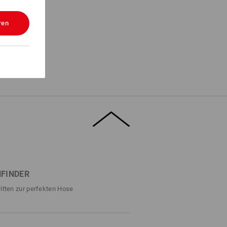
ren
FINDER
ritten zur perfekten Hose