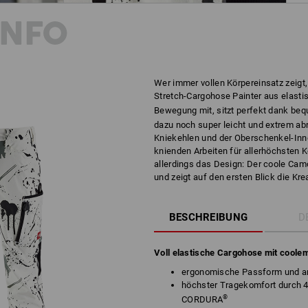
INFO
Wer immer vollen Körpereinsatz zeigt, 
Stretch-Cargohose Painter aus elast
Bewegung mit, sitzt perfekt dank b
dazu noch super leicht und extrem abr
Kniekehlen und der Oberschenkel-Inn
knienden Arbeiten für allerhöchsten K
allerdings das Design: Der coole Cam
und zeigt auf den ersten Blick die Kr
BESCHREIBUNG
D
Voll elastische Cargohose mit coole
ergonomische Passform und a
höchster Tragekomfort durch 
®
CORDURA