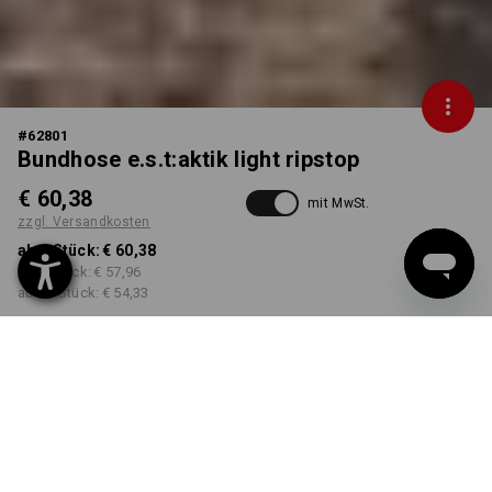
#
62801
Bundhose e.s.t:aktik light ripstop
€ 60,38
mit MwSt.
zzgl. Versandkosten
ab 1 Stück:
€ 60,38
ab 3 Stück:
€ 57,96
ab 10 Stück:
€ 54,33
Lieferzeit ca. 3-5 Werktage
FARBE
GRÖSSE
44
wählen
wählen
carbongrau