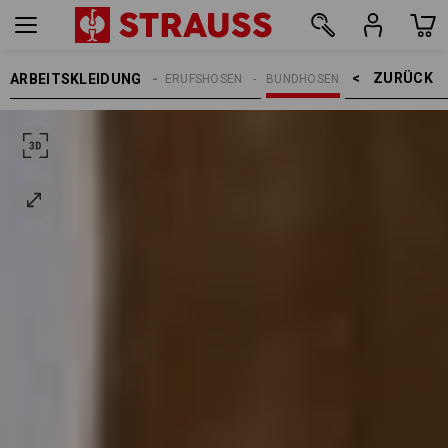
ZURÜCK    >
ARBEITSKLEIDUNG
REN
ARBEITSHOSEN
BERUFSHOSEN
BUNDHOSEN