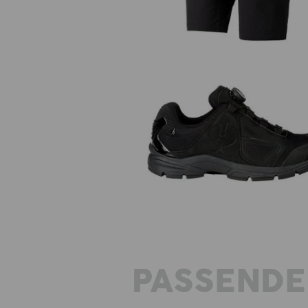
O2 Berufsschuhe e.s. Minkar II
PASSENDE