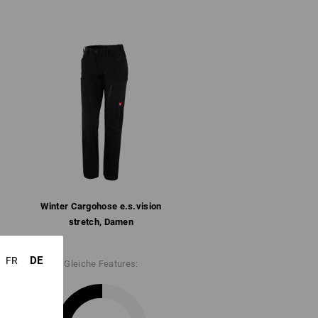
rtie
chen mit Patte
che am Bund hinten
d für besten Sitz, regulierbar per Klett
nd schnelltrocknender Performance-Stoff
lyurethan
(ca. 230 g/m²)
olyester
/
12
%
Polyurethan
n
Nicht bleichen
Kalt bügeln
Winter­ Cargohose e.s.​vision
stretch, Damen
DE
FR
Gleiche Features:
ange Vorrat reicht !!!