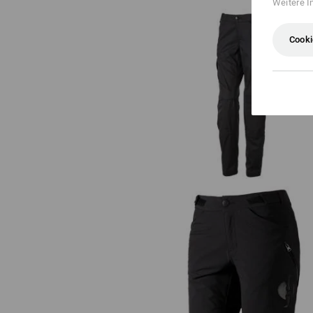
Weitere I
Cooki
Bundhose e.s.trail, Damen
Funktions Short e.s.trail, Dame