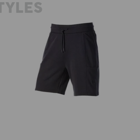
TYLES
Sweat Short light e.s.trail