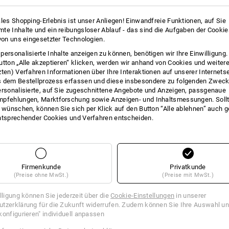
11
10
ales Shopping-Erlebnis ist unser Anliegen! Einwandfreie Funktionen, auf Sie
te Inhalte und ein reibungsloser Ablauf - das sind die Aufgaben der Cooki
 von uns eingesetzter Technologien.
personalisierte Inhalte anzeigen zu können, benötigen wir Ihre Einwilligung
+3 weitere Features
+12 weitere Features
utton „Alle akzeptieren“ klicken, werden wir anhand von Cookies und weiter
zten) Verfahren Informationen über Ihre Interaktionen auf unserer Internets
 dem Bestellprozess erfassen und diese insbesondere zu folgenden Zwec
ersonalisierte, auf Sie zugeschnittene Angebote und Anzeigen, passgenaue
pfehlungen, Marktforschung sowie Anzeigen- und Inhaltsmessungen. Sollt
t wünschen, können Sie sich per Klick auf den Button “Alle ablehnen” auch 
ntsprechender Cookies und Verfahren entscheiden.
Alle Details vergleichen
Firmenkunde
Privatkunde
(Preise ohne MwSt.)
(Preise mit MwSt.)
TCH
illigung können Sie jederzeit über die
Cookie-Einstellungen
in unserer
tzerklärung für die Zukunft widerrufen. Zudem können Sie Ihre Auswahl un
konfigurieren" individuell anpassen