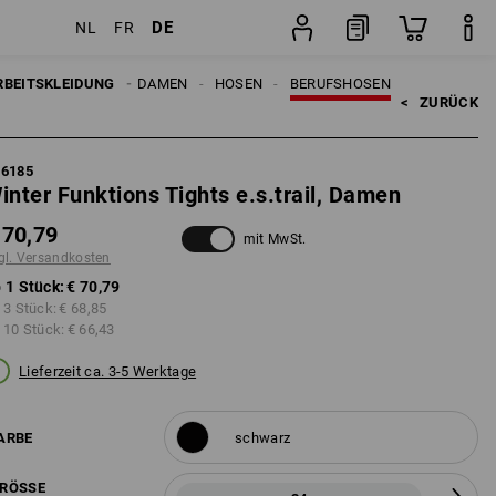
DE
NL
FR
Stück
RBEITSKLEIDUNG
DAMEN
HOSEN
BERUFSHOSEN
<   
ZURÜCK
96185
inter Funktions Tights e.s.trail, Damen
 70,79
mit MwSt.
gl. Versandkosten
 1 Stück:
€ 70,79
 3 Stück:
€ 68,85
 10 Stück:
€ 66,43
Lieferzeit ca. 3-5 Werktage
ARBE
schwarz
RÖSSE