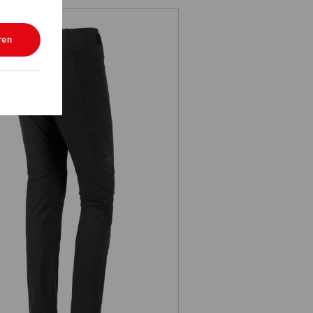
ren
Winter Funktions Tights e.s.trail,
Damen