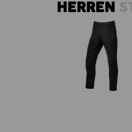
HERREN
S
Hybrid Funktionshose e.s.trail