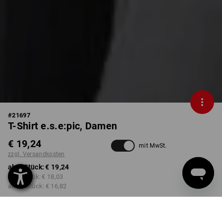
#
21697
T-Shirt e.s.e:pic, Damen
€ 19,24
mit MwSt.
zzgl. Versandkosten
ab 1 Stück:
€ 19,24
ab 3 Stück:
€ 18,03
ab 10 Stück:
€ 16,82
Lieferzeit ca. 3-5 Werktage