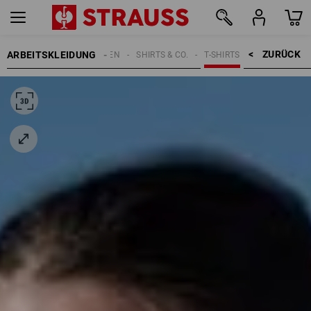
ZURÜCK    >
ARBEITSKLEIDUNG
DAMEN
SHIRTS & CO.
T-SHIRTS