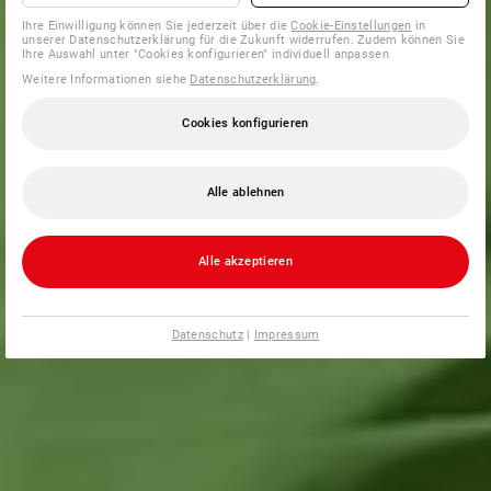
Ihre Einwilligung können Sie jederzeit über die
Cookie-Einstellungen
in
unserer Datenschutzerklärung für die Zukunft widerrufen. Zudem können Sie
Ihre Auswahl unter "Cookies konfigurieren" individuell anpassen
Weitere Informationen siehe
Datenschutzerklärung
.
Cookies konfigurieren
Alle ablehnen
Alle akzeptieren
Datenschutz
|
Impressum