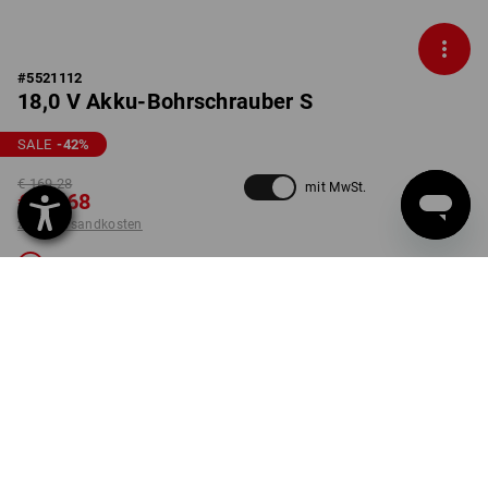
#
5521112
18,0 V Akku-Bohrschrauber S
SALE
-42
%
€ 169,28
mit MwSt.
€ 96,68
zzgl. Versandkosten
Nicht lieferbar
AUSFÜHRUNG
2x2,0 Ah Li-Ion Akku+Lader SET
Die Variante ist leider ausverkauft.