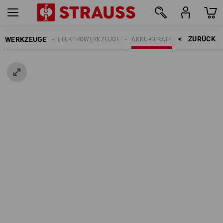
ZURÜCK    >
WERKZEUGE
LEKTROARTIKEL
ELEKTROWERKZEUGE
AKKU-GERÄTE