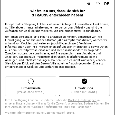
DE
NL
FR
Wir freuen uns, dass Sie sich für
STRAUSS entschieden haben!
Ihr optimales Shopping-Erlebnis ist unser Anliegen! Einwandfreie Funktionen,
auf Sie abgestimmte Inhalte und ein reibungsloser Ablauf - das sind die
Aufgaben der Cookies und weiterer, von uns eingesetzter Technologien.
Um Ihnen personalisierte Inhalte anzeigen zu können, benötigen wir Ihre
Einwilligung. Wenn Sie auf den Button „Alle akzeptieren“ klicken, werden wir
anhand von Cookies und weiteren (auch KI-gestützten) Verfahren
Informationen über Ihre Interaktionen auf unserer Internetseite sowie Daten
aus dem Bestellprozess erfassen und diese insbesondere zu folgenden
Zwecken nutzen: personalisierte, auf Sie zugeschnittene Angebote und
Anzeigen, passgenaue Produktempfehlungen, Marktforschung sowie
Anzeigen- und Inhaltsmessungen. Sollten Sie dies nicht wünschen, können
Sie sich per Klick auf den Button “Alle ablehnen” auch gegen den Einsatz
entsprechender Cookies und Verfahren entscheiden.
Firmenkunde
Privatkunde
(Preise ohne MwSt.)
(Preise mit MwSt.)
Ihre Einwilligung können Sie jederzeit über die
Cookie-Einstellungen
in
unserer Datenschutzerklärung für die Zukunft widerrufen. Zudem können Sie
Ihre Auswahl unter "Cookies konfigurieren" individuell anpassen
Weitere Informationen siehe
Datenschutzerklärung
.