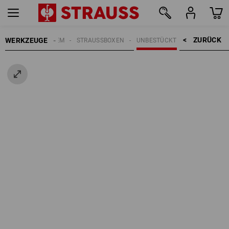
ZURÜCK    >
WERKZEUGE
STRAUSSBOX SYSTEM
STRAUSSBOXEN
UNBESTÜCKT