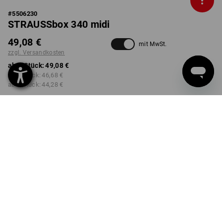
#
5506230
STRAUSSbox 340 midi
49,08 €
mit MwSt.
zzgl. Versandkosten
ab 1 Stück:
49,08 €
ab 2 Stück:
46,68 €
ab 6 Stück:
44,28 €
nicht verfügbar im
Lieferzeit ca. 2-4 Werktage
Workwearstore
FARBE
schwarz / rot
Mengenrabatt
ab 1 Stück
ab 2 Stück
ab 6 Stück