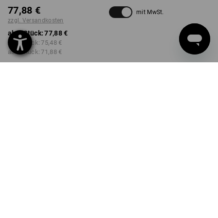
77,88 €
mit MwSt.
zzgl. Versandkosten
ab 1 Stück:
77,88 €
ab 2 Stück:
75,48 €
ab 6 Stück:
71,88 €
nicht verfügbar im
Lieferzeit ca. 2-4 Werktage
Workwearstore
Mengenrabatt
ab 1 Stück
ab 2 Stück
ab 6 Stück
Ersparnis:
Ersparnis:
Ersparnis:
0
%/
Stück
3
%/
Stück
8
%/
Stück
Stück