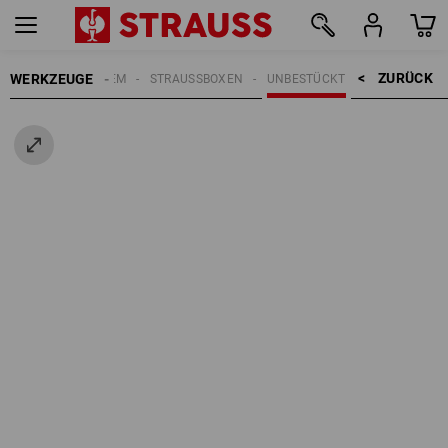
ZURÜCK    >
WERKZEUGE
STRAUSSBOX SYSTEM
STRAUSSBOXEN
UNBESTÜCKT