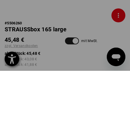
#
5506260
STRAUSSbox 165 large
45,48 €
mit MwSt.
zzgl. Versandkosten
ab 1 Stück:
45,48 €
ab 2 Stück:
43,08 €
ab 6 Stück:
41,88 €
nicht verfügbar im
Lieferzeit ca. 2-4 Werktage
Workwearstore
FARBE
schwarz / rot