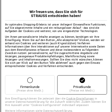
Wir freuen uns, dass Sie sich für
STRAUSS entschieden haben!
Ihr optimales Shopping-Erlebnis ist unser Anliegen! Einwandfreie Funktionen,
auf Sie abgestimmte Inhalte und ein reibungsloser Ablauf - das sind die
Aufgaben der Cookies und weiterer, von uns eingesetzter Technologien.
Um Ihnen personalisierte Inhalte anzeigen zu können, benötigen wir Ihre
Einwilligung. Wenn Sie auf den Button „Alle akzeptieren“ klicken, werden wir
anhand von Cookies und weiteren (auch KI-gestützten) Verfahren
Informationen über Ihre Interaktionen auf unserer Internetseite sowie Daten
aus dem Bestellprozess erfassen und diese insbesondere zu folgenden
Zwecken nutzen: personalisierte, auf Sie zugeschnittene Angebote und
Anzeigen, passgenaue Produktempfehlungen, Marktforschung sowie
Anzeigen- und Inhaltsmessungen. Sollten Sie dies nicht wünschen, können
Sie sich per Klick auf den Button “Alle ablehnen” auch gegen den Einsatz
entsprechender Cookies und Verfahren entscheiden.
Firmenkunde
Privatkunde
(Preise ohne MwSt.)
(Preise mit MwSt.)
Ihre Einwilligung können Sie jederzeit über die
Cookie-Einstellungen
in
unserer Datenschutzerklärung für die Zukunft widerrufen. Zudem können Sie
Ihre Auswahl unter "Cookies konfigurieren" individuell anpassen
Weitere Informationen siehe
Datenschutzerklärung
.