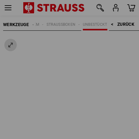
ZURÜCK    >
WERKZEUGE
STRAUSSBOX SYSTEM
STRAUSSBOXEN
UNBESTÜCKT