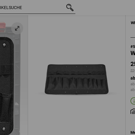
mit MwSt.
25,08 €
zzgl. Versandkosten
HANDWERKZE
W
#
W
2
zz
ab
ab
ab
Me