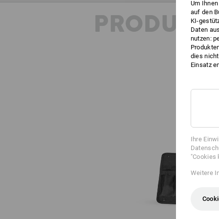
Um Ihnen 
auf den B
PRODUKT
KI-gestüt
Daten aus
nutzen: p
Produktem
dies nich
Einsatz e
Ihre Einw
Datenschu
"Cookies 
Weitere I
Cooki