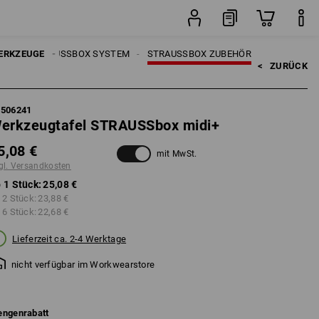
Stück
UGE
ERKZEUGE
STRAUSSBOX SYSTEM
STRAUSSBOX ZUBEHÖR
<   
ZURÜCK
5506241
erkzeugtafel STRAUSSbox midi+
5,08 €
mit MwSt.
gl. Versandkosten
 1 Stück:
25,08 €
 2 Stück:
23,88 €
 6 Stück:
22,68 €
Lieferzeit ca. 2-4 Werktage
nicht verfügbar im Workwearstore
ngenrabatt