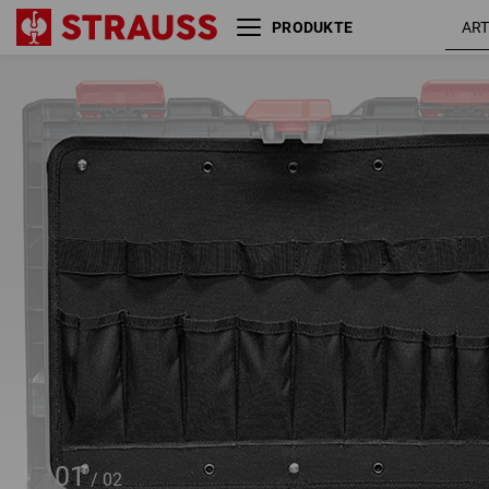
PRODUKTE
Werkzeugtafel STRAUSSbox
midi+
01
/
02