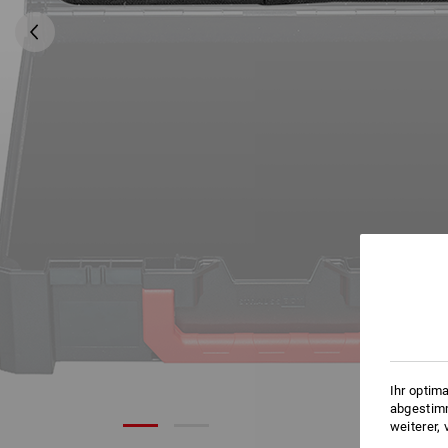
Ihr optim
abgestimm
weiterer,