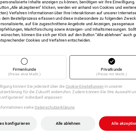
personalisierte Inhalte anzeigen zu können, benötigen wir Ihre Einwilligung
utton „Alle akzeptieren“ klicken, werden wir anhand von Cookies und weiter
INFO
zten) Verfahren Informationen über Ihre Interaktionen auf unserer Internets
 dem Bestellprozess erfassen und diese insbesondere zu folgenden Zwec
ersonalisierte, auf Sie zugeschnittene Angebote und Anzeigen, passgenaue
pfehlungen, Marktforschung sowie Anzeigen- und Inhaltsmessungen. Sollt
t wünschen, können Sie sich per Klick auf den Button “Alle ablehnen” auch 
BESCHREIBUNG
ntsprechender Cookies und Verfahren entscheiden.
Deckel-Werkzeugtafel mit 10 
extra tiefe Form für größere 
Firmenkunde
Privatkunde
passend für:
(Preise ohne MwSt.)
(Preise mit MwSt.)
STRAUSSbox 145 midi+
illigung können Sie jederzeit über die
Cookie-Einstellungen
in unserer
tzerklärung für die Zukunft widerrufen. Zudem können Sie Ihre Auswahl un
konfigurieren" individuell anpassen
nformationen siehe
Datenschutzerklärung
.
es konfigurieren
Alle ablehnen
Alle akzeptie