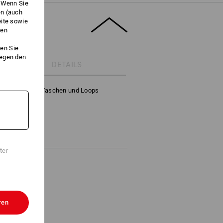
. Wenn Sie
en (auch
eite sowie
ken
en Sie
gegen den
DETAILS
verschiedenen Taschen und Loops
Werkzeuge
ter
ren