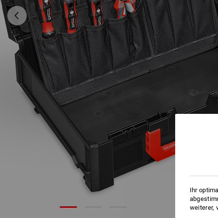
Ihr optim
abgestimm
weiterer,