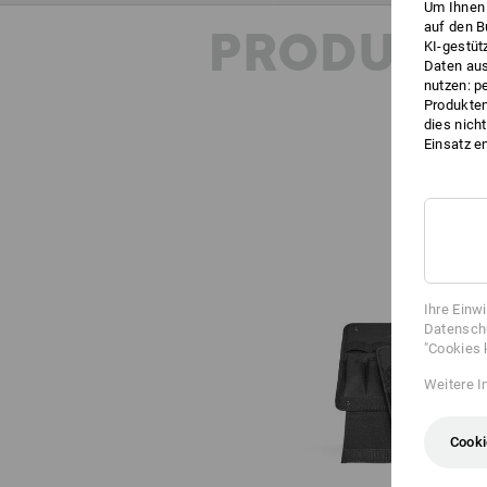
Um Ihnen 
auf den B
PRODUKT
KI-gestüt
Daten aus
nutzen: p
Produktem
dies nich
Einsatz e
Ihre Einw
Datenschu
"Cookies 
Weitere I
Cooki