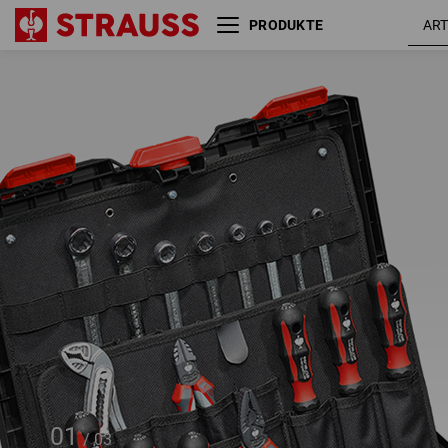
PRODUKTE
Werkzeugtafel 2er Set
STRAUSSbox midi+
01
/
03