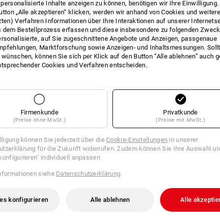
personalisierte Inhalte anzeigen zu können, benötigen wir Ihre Einwilligung
utton „Alle akzeptieren“ klicken, werden wir anhand von Cookies und weiter
INFO
zten) Verfahren Informationen über Ihre Interaktionen auf unserer Internets
 dem Bestellprozess erfassen und diese insbesondere zu folgenden Zwec
ersonalisierte, auf Sie zugeschnittene Angebote und Anzeigen, passgenaue
pfehlungen, Marktforschung sowie Anzeigen- und Inhaltsmessungen. Sollt
t wünschen, können Sie sich per Klick auf den Button “Alle ablehnen” auch 
BESCHREIBUNG
ntsprechender Cookies und Verfahren entscheiden.
Deckel-Werkzeugtafel mit 10 
abnehmbare Werkzeugtafel mit
Vorderseite und 8 verschieden
Firmenkunde
Privatkunde
extra tiefe Form für größere 
(Preise ohne MwSt.)
(Preise mit MwSt.)
passend für:
illigung können Sie jederzeit über die
Cookie-Einstellungen
in unserer
STRAUSSbox 145 midi+
tzerklärung für die Zukunft widerrufen. Zudem können Sie Ihre Auswahl un
konfigurieren" individuell anpassen
nformationen siehe
Datenschutzerklärung
.
es konfigurieren
Alle ablehnen
Alle akzeptie