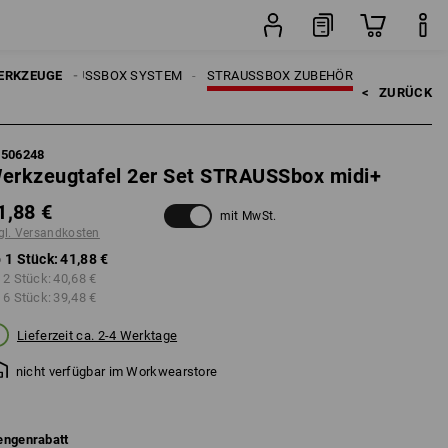
Stück
UGE
ERKZEUGE
STRAUSSBOX SYSTEM
STRAUSSBOX ZUBEHÖR
<   
ZURÜCK
5506248
erkzeugtafel 2er Set STRAUSSbox midi+
1,88 €
mit MwSt.
gl. Versandkosten
 1 Stück:
41,88 €
 2 Stück:
40,68 €
 6 Stück:
39,48 €
Lieferzeit ca. 2-4 Werktage
nicht verfügbar im Workwearstore
ngenrabatt