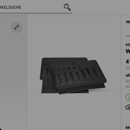
mit MwSt.
41,88 €
zzgl. Versandkosten
HANDWERKZE
W
#
W
4
zz
ab
ab
ab
Me