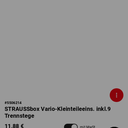
#
5506214
STRAUSSbox Vario-Kleinteileeins. inkl.9
Trennstege
11,88 €
mit MwSt.