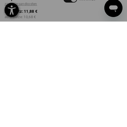
zzgl. Versandkosten
ab 1 Satz:
11,88 €
ab 6 Sätze:
10,68 €
nicht verfügbar im
Lieferzeit ca. 2-4 Werktage
Workwearstore
Mengenrabatt
ab 1 Satz
ab 6 Sätze
Ersparnis:
Ersparnis:
0
%/
Satz
10
%/
Sätze
Satz
PRODUKTINFO