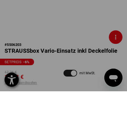
#
5506203
STRAUSSbox Vario-Einsatz inkl Deckelfolie
SETPREIS
-6
%
17,76 €
mit MwSt.
16,68 €
zzgl. Versandkosten
nicht verfügbar im
Lieferzeit ca. 2-4 Werktage
Workwearstore
Set