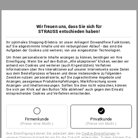
Wir freuen uns, dass Sie sich für
STRAUSS entschieden haben!
Ihr optimales Shopping-Erlebnis ist unser Anliegen! Einwandfreie Funktionen,
auf Sie abgestimmte Inhalte und ein reibungsloser Ablauf - das sind die
Aufgaben der Cookies und weiterer, von uns eingesetzter Technologien.
Um Ihnen personalisierte Inhalte anzeigen zu können, benötigen wir Ihre
Einwilligung. Wenn Sie auf den Button „Alle akzeptieren“ klicken, werden wir
anhand von Cookies und weiteren (auch KI-gestützten) Verfahren
Informationen über Ihre Interaktionen auf unserer Internetseite sowie Daten
aus dem Bestellprozess erfassen und diese insbesondere zu folgenden
Zwecken nutzen: personalisierte, auf Sie zugeschnittene Angebote und
Anzeigen, passgenaue Produktempfehlungen, Marktforschung sowie
Anzeigen- und Inhaltsmessungen. Sollten Sie dies nicht wünschen, können
Sie sich per Klick auf den Button “Alle ablehnen” auch gegen den Einsatz
entsprechender Cookies und Verfahren entscheiden.
Firmenkunde
Privatkunde
(Preise ohne MwSt.)
(Preise mit MwSt.)
Ihre Einwilligung können Sie jederzeit über die
Cookie-Einstellungen
in
unserer Datenschutzerklärung für die Zukunft widerrufen. Zudem können Sie