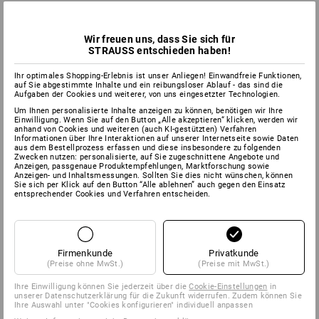
Wir freuen uns, dass Sie sich für
STRAUSS entschieden haben!
Ihr optimales Shopping-Erlebnis ist unser Anliegen! Einwandfreie Funktionen,
auf Sie abgestimmte Inhalte und ein reibungsloser Ablauf - das sind die
Aufgaben der Cookies und weiterer, von uns eingesetzter Technologien.
Um Ihnen personalisierte Inhalte anzeigen zu können, benötigen wir Ihre
Einwilligung. Wenn Sie auf den Button „Alle akzeptieren“ klicken, werden wir
anhand von Cookies und weiteren (auch KI-gestützten) Verfahren
Informationen über Ihre Interaktionen auf unserer Internetseite sowie Daten
aus dem Bestellprozess erfassen und diese insbesondere zu folgenden
Zwecken nutzen: personalisierte, auf Sie zugeschnittene Angebote und
Anzeigen, passgenaue Produktempfehlungen, Marktforschung sowie
Anzeigen- und Inhaltsmessungen. Sollten Sie dies nicht wünschen, können
Sie sich per Klick auf den Button “Alle ablehnen” auch gegen den Einsatz
entsprechender Cookies und Verfahren entscheiden.
Firmenkunde
Privatkunde
(Preise ohne MwSt.)
(Preise mit MwSt.)
Ihre Einwilligung können Sie jederzeit über die
Cookie-Einstellungen
in
unserer Datenschutzerklärung für die Zukunft widerrufen. Zudem können Sie
Ihre Auswahl unter "Cookies konfigurieren" individuell anpassen