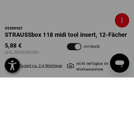
#
5599937
STRAUSSbox 118 midi tool insert, 12-Fächer
5,88 €
mit MwSt.
zzgl. Versandkosten
nicht verfügbar im
Lieferzeit ca. 2-4 Werktage
Workwearstore
Stück
PRODUKTINFO
BESCHREIBUNG
DETAILS